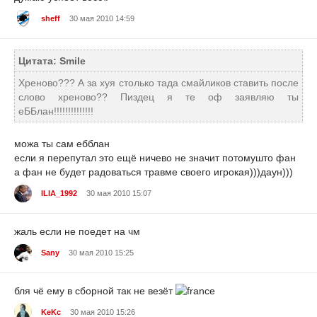
sheff
30 мая 2010 14:59
Цитата: Smile
Хреново??? А за хуя столько тада смайликов ставить после
слово хреново?? Пиздец я те оф заявляю ты
еББлан!!!!!!!!!!!!!!
можа ты сам ебблан
если я перепутал это ещё ничево не значит потомушто фан
а фан не будет радоваться травме своего игрокая)))даун)))
ILIA_1992
30 мая 2010 15:07
жаль если не поедет на чм
Sany
30 мая 2010 15:25
бля чё ему в сборной так не везёт
KeKc
30 мая 2010 15:26