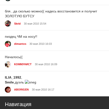
бля...да сколько можно(( надесь восстановится и получит
ЗОЛОТУЮ БУТСУ
Skrid
30 мая 2010 15:54
пиздец ЧМ на носу!!
dimantos
30 мая 2010 16:03
Началось((
КОММУНИСТ
30 мая 2010 16:09
ILIA_1992
,
Smile
,дуэль
ABORIGEN
30 мая 2010 16:17
Навигация