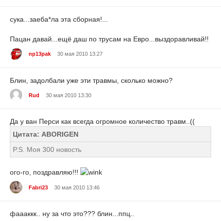
сука...заеба*ла эта сборная!...
Пацан давай...ещё даш по трусам на Евро...выздоравливай!!
np13pak
30 мая 2010 13:27
Блин, задолбали уже эти травмы, сколько можно?
Rud
30 мая 2010 13:30
Да у ван Перси как всегда огромное количество травм..((
Цитата: ABORIGEN
P.S. Моя 300 новость
ого-го, поздравляю!!!
Fabri23
30 мая 2010 13:46
фаааккк.. ну за что это??? блин...ппц..