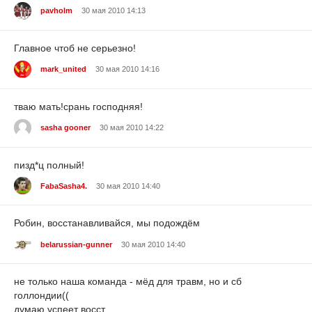
pavholm
30 мая 2010 14:13
Главное чтоб не серьезно!
mark_united
30 мая 2010 14:16
тваю мать!срань господняя!
sasha gooner
30 мая 2010 14:22
пизд*ц полный!
FabaSasha4.
30 мая 2010 14:40
Робин, восстанавливайся, мы подождём
belarussian-gunner
30 мая 2010 14:40
не только наша команда - мёд для травм, но и сб
голлондии((
думаю успеет восст.