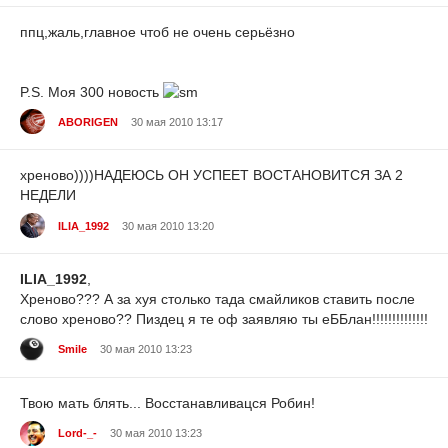
ппц,жаль,главное чтоб не очень серьёзно
P.S. Моя 300 новость
ABORIGEN
30 мая 2010 13:17
хреново))))НАДЕЮСЬ ОН УСПЕЕТ ВОСТАНОВИТСЯ ЗА 2
НЕДЕЛИ
ILIA_1992
30 мая 2010 13:20
ILIA_1992
,
Хреново??? А за хуя столько тада смайликов ставить после
слово хреново?? Пиздец я те оф заявляю ты еББлан!!!!!!!!!!!!!!
Smile
30 мая 2010 13:23
Твою мать блять... Восстанавливацся Робин!
Lord-_-
30 мая 2010 13:23