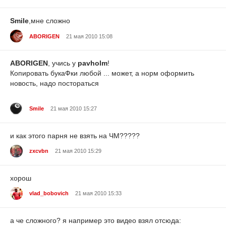
Smile
,мне сложно
ABORIGEN
21 мая 2010 15:08
ABORIGEN
, учись у
pavholm
!
Копировать букаФки любой ... может, а норм оформить
новость, надо постораться
Smile
21 мая 2010 15:27
и как этого парня не взять на ЧМ?????
zxcvbn
21 мая 2010 15:29
хорош
vlad_bobovich
21 мая 2010 15:33
а че сложного? я например это видео взял отсюда: