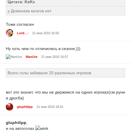
Цитата: KeKc
у Доменека мозгов нет
Тоже согласен
Lord-_-
21 мая 2010 16:55
Ну хоть чем-то отличились в сезоне;)))
ManUre
21 мая 2010 16:57
Всего голы забивали 20 различных игроков.
вот это значит, что мы не держимся на одних игроках(см.руни
и дрогба)
gluphilipp
21 мая 2010 18:01
gluphilipp
,
и на автоголах