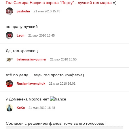
Гол Самира Насри в ворота "Порту" - лучший гол марта
=)
pavholm
21 мая 2010 15:43
по праву лучший
Leon
21 мая 2010 15:45
Да, гол-красавец
belarussian-gunner
21 мая 2010 15:55
всё по делу ... ведь гол просто конфетка)
Ruslan-lavrenchuk
21 мая 2010 16:01
у Доменека мозгов нет
KeKc
21 мая 2010 16:48
Согласен с решением фанов, тоже за его голосовал!