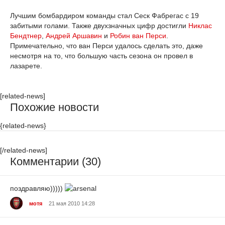
Лучшим бомбардиром команды стал Сеск Фабрегас с 19
забитыми голами. Также двухзначных цифр достигли
Никлас
Бендтнер
,
Андрей Аршавин
и
Робин ван Перси
.
Примечательно, что ван Перси удалось сделать это, даже
несмотря на то, что большую часть сезона он провел в
лазарете.
[related-news]
Похожие новости
{related-news}
[/related-news]
Комментарии (30)
поздравляю)))))
мотя
21 мая 2010 14:28