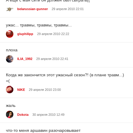
А ещё с ман сити он должен был сыграть((
belarussian-gunner
29 апреля 2010 22:01
ужас... травмы, травмы, травмы...
gluphilipp
29 апреля 2010 22:22
плоха
ILIA_1992
29 апреля 2010 22:41
Когда же закончится этот ужасный сезон?! (в плане травм...)
=(
NIKE
29 апреля 2010 23:00
жаль
Dokota
30 апреля 2010 12:49
что-то меня аршавин разочаровывает