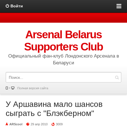
Войти
Arsenal Belarus
Supporters Club
Официальный фан-клуб Лондонского Арсенала в
Беларуси
Полная версия сайта
У Аршавина мало шансов
сыграть с "Блэкберном"
ARScool
29 апр 2010
3009