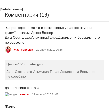
[/related-news]
Комментарии (16)
"С прошедшего матча в воскресенье у нас нет крупных
травм", - сказал Арсен Венгер.
Да а Сеск,Шава,Альмуниа,Галас,Дэнилсон и Вермален это
не серьёзно
vlad_bobovich
29 апреля 2010 20:56
Цитата: VladFabregas
Да а Сеск,Шава,Альмуниа,Галас,Дэнилсон и Вермален это
не серьёзно
да .половина состава!
venger
29 апреля 2010 21:02
Жалко!