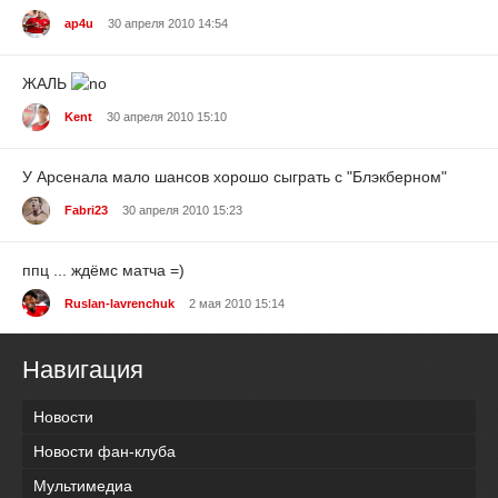
ap4u
30 апреля 2010 14:54
ЖАЛЬ
Kent
30 апреля 2010 15:10
У Арсенала мало шансов хорошо сыграть с "Блэкберном"
Fabri23
30 апреля 2010 15:23
ппц ... ждёмс матча =)
Ruslan-lavrenchuk
2 мая 2010 15:14
Навигация
Новости
Новости фан-клуба
Мультимедиа