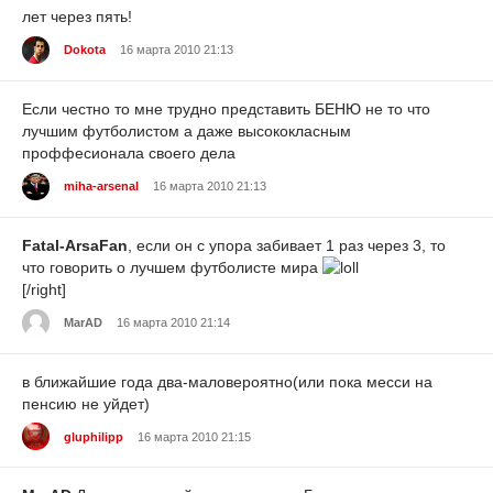
лет через пять!
Dokota
16 марта 2010 21:13
Если честно то мне трудно представить БЕНЮ не то что
лучшим футболистом а даже высококласным
проффесионала своего дела
miha-arsenal
16 марта 2010 21:13
Fatal-ArsaFan
, если он с упора забивает 1 раз через 3, то
что говорить о лучшем футболисте мира
[/right]
MarAD
16 марта 2010 21:14
в ближайшие года два-маловероятно(или пока месси на
пенсию не уйдет)
gluphilipp
16 марта 2010 21:15