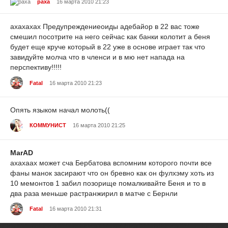
paxa
16 марта 2010 21:23
ахахахах
Предупреждение
оиды адебайор в 22 вас тоже
смешил посотрите на него сейчас как банки колотит а беня
будет еще круче который в 22 уже в основе играет так что
завидуйте молча что в членси и в мю нет напада на
перспективу!!!!!
Fatal
16 марта 2010 21:23
Опять языком начал молоть((
КОММУНИСТ
16 марта 2010 21:25
MarAD
ахахаах может сча Бербатова вспомним которого почти все
фаны манок засирают что он бревно как он фулхэму хоть из
10 мемонтов 1 забил позорище помалкивайте Беня и то в
два раза меньше растранжирил в матче с Бернли
Fatal
16 марта 2010 21:31