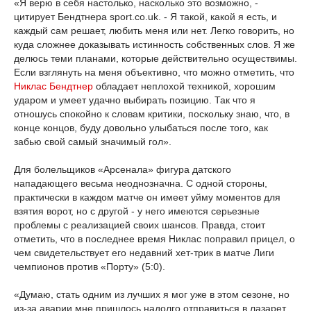
«Я верю в себя настолько, насколько это возможно, -
цитирует Бендтнера sport.co.uk. - Я такой, какой я есть, и
каждый сам решает, любить меня или нет. Легко говорить, но
куда сложнее доказывать истинность собственных слов. Я же
делюсь теми планами, которые действительно осуществимы.
Если взглянуть на меня объективно, что можно отметить, что
Никлас Бендтнер
обладает неплохой техникой, хорошим
ударом и умеет удачно выбирать позицию. Так что я
отношусь спокойно к словам критики, поскольку знаю, что, в
конце концов, буду довольно улыбаться после того, как
забью свой самый значимый гол».
Для болельщиков «Арсенала» фигура датского
нападающего весьма неоднозначна. С одной стороны,
практически в каждом матче он имеет уйму моментов для
взятия ворот, но с другой - у него имеются серьезные
проблемы с реализацией своих шансов. Правда, стоит
отметить, что в последнее время Никлас поправил прицел, о
чем свидетельствует его недавний хет-трик в матче Лиги
чемпионов против «Порту» (5:0).
«Думаю, стать одним из лучших я мог уже в этом сезоне, но
из-за аварии мне пришлось надолго отправиться в лазарет.