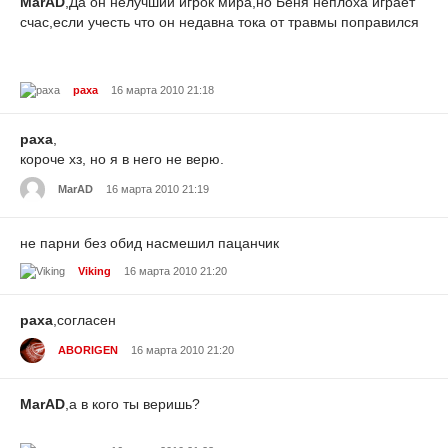
MarAD
,Да он нелучший игрок мира,но Беня неплоха играет
счас,если учесть что он недавна тока от травмы поправился
paxa
16 марта 2010 21:18
paxa
,
короче хз, но я в него не верю.
MarAD
16 марта 2010 21:19
не парни без обид насмешил пацанчик
Viking
16 марта 2010 21:20
paxa
,согласен
ABORIGEN
16 марта 2010 21:20
MarAD
,а в кого ты веришь?