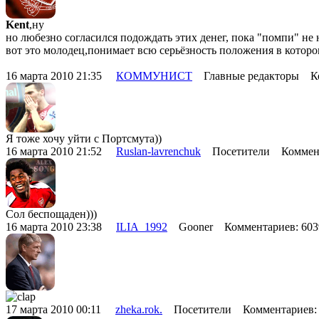
Kent
,ну
но любезно согласился подождать этих денег, пока "помпи" не 
вот это молодец,понимает всю серьёзность положения в которо
16 марта 2010 21:35
КОММУНИСТ
Главные редакторы Ко
Я тоже хочу уйти с Портсмута))
16 марта 2010 21:52
Ruslan-lavrenchuk
Посетители Коммент
Сол беспощаден)))
16 марта 2010 23:38
ILIA_1992
Gooner Комментариев: 60
17 марта 2010 00:11
zheka.rok.
Посетители Комментариев: