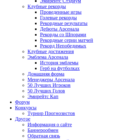
Эмирейтс Стэдиум
Клубные рекорды
Проведенные игры
Голевые рекорды
Рекордные результаты
Дебюты Арсенала
Рекорды со Шпорами
Рекордные серии матчей
Рекорд Непобедимых
Клубные достижения
Эмблема Арсенала
История эмблемы
Герб на футболках
Домашняя форма
Менеджеры Арсенала
50 Лучших Игроков
50 Лучших Голов
Эмирейтс Кап
Форум
Конкурсы
Турнир Прогнозистов
Другое
Информация о сайте
Баннерообмен
Обратная связь