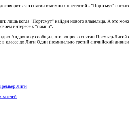
 договориться о снятии взаимных претензий - "Портсмут" согла
чит, лишь когда "Портсмут" найден нового владельца. А это мож
своем интересе к "помпи".
дрю Андронику сообщил, что вопрос о снятии Премьер-Лигой с 
ие в классе до Лиги Один (номинально третий английский диви
 Премьер Лиги
х матчей