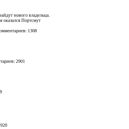
найдут нового владельца.
м оказался Портсмут
мментариев: 1308
ариев: 2901
39
 920