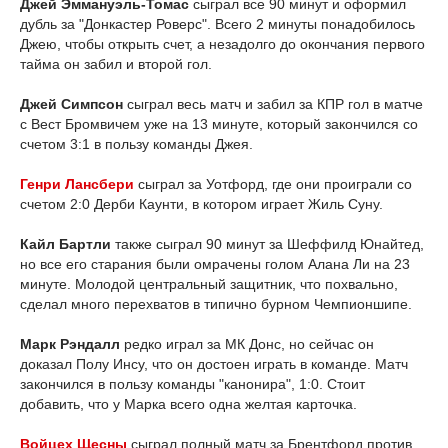
Джей Эммануэль-Томас
сыграл все 90 минут и оформил
дубль за "Донкастер Роверс". Всего 2 минуты понадобилось
Джею, чтобы открыть счет, а незадолго до окончания первого
тайма он забил и второй гол.
Джей Симпсон
сыграл весь матч и забил за КПР гол в матче
с Вест Бромвичем уже на 13 минуте, который закончился со
счетом 3:1 в пользу команды Джея.
Генри Лансбери
сыграл за Уотфорд, где они проиграли со
счетом 2:0 Дерби Каунти, в котором играет Жиль Суну.
Кайл Бартли
также сыграл 90 минут за Шеффилд Юнайтед,
но все его старания были омрачены голом Алана Ли на 23
минуте. Молодой центральный защитник, что похвально,
сделал много перехватов в типично бурном Чемпионшипе.
Марк Рэндалл
редко играл за МК Донс, но сейчас он
доказал Полу Инсу, что он достоен играть в команде. Матч
закончился в пользу команды "канонира", 1:0. Стоит
добавить, что у Марка всего одна желтая карточка.
Войцех Щесны
сыграл полный матч за Брентфорд против