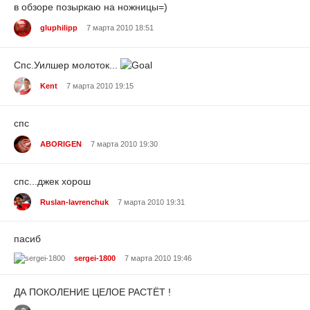
в обзоре позыркаю на ножницы=)
gluphilipp
7 марта 2010 18:51
Спс.Уилшер молоток...
Kent
7 марта 2010 19:15
спс
ABORIGEN
7 марта 2010 19:30
спс...джек хорош
Ruslan-lavrenchuk
7 марта 2010 19:31
пасиб
sergei-1800
7 марта 2010 19:46
ДА ПОКОЛЕНИЕ ЦЕЛОЕ РАСТЁТ !