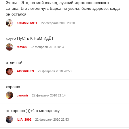
Эх вы... Это, на мой взгляд, лучший игрок юношеского
сотава! Его летом чуть Барса не увела, было здорово, когда
он остался
КОММУНИСТ
22 февраля 2010 20:20
круто ПуСТь К НаМ ИдЁТ
rezvan
22 февраля 2010 20:54
отлично!
ABORIGEN
22 февраля 2010 20:58
хорошо
canonir
22 февраля 2010 21:14
эт хорошо )))+1 к молодняку
ILIA_1992
22 февраля 2010 21:53