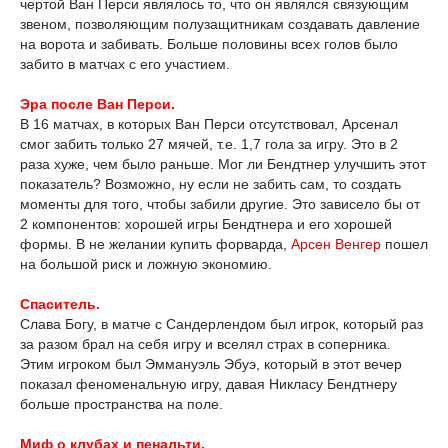
чертой Ван Перси являлось то, что он являлся связующим
звеном, позволяющим полузащитникам создавать давление
на ворота и забивать. Больше половины всех голов было
забито в матчах с его участием.
Эра после Ван Перси.
В 16 матчах, в которых Ван Перси отсутствовал, Арсенал
смог забить только 27 мячей, т.е. 1,7 гола за игру. Это в 2
раза хуже, чем было раньше. Мог ли Бендтнер улучшить этот
показатель? Возможно, ну если не забить сам, то создать
моменты для того, чтобы забили другие. Это зависело бы от
2 компонентов: хорошей игры Бендтнера и его хорошей
формы. В не желании купить форварда,
Арсен Венгер
пошел
на большой риск и ложную экономию.
Спаситель.
Слава Богу, в матче с Сандерлендом был игрок, который раз
за разом брал на себя игру и вселял страх в соперника.
Этим игроком был Эммануэль Эбуэ, который в этот вечер
показал феноменальную игру, давая Никласу Бендтнеру
больше пространства на поле.
Миф о клубах и пенальти.