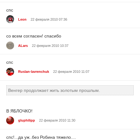
cпс
Leon
22 февраля 2010 07:36
со всем согласен! спасибо
ALars
22 февраля 2010 10:37
спс
Ruslan-lavrenchuk
22 февраля 2010 11:07
Венгер продолжает жить золотым прошлым.
В ЯБЛОЧКО!
gluphilipp
22 февраля 2010 11:30
спс!...да уж..без Робина тяжело....