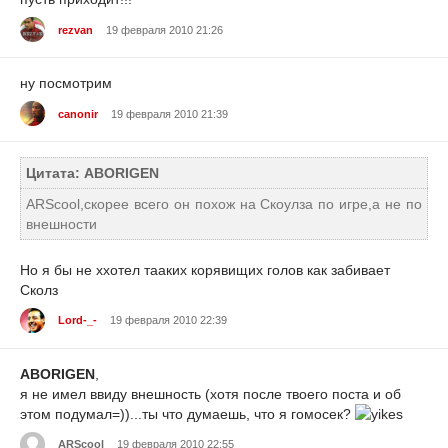
rezvan
19 февраля 2010 21:26
ну посмотрим
canonir
19 февраля 2010 21:39
Цитата: ABORIGEN
ARScool,скорее всего он похож на Скоулза по игре,а не по
внешности
Но я бы не ххотел тааких корявищих голов как забивает
Сколз
Lord-_-
19 февраля 2010 22:39
ABORIGEN
,
я не имел ввиду внешность (хотя после твоего поста и об
этом подумал=))...ты что думаешь, что я гомосек?
ARScool
19 февраля 2010 22:55