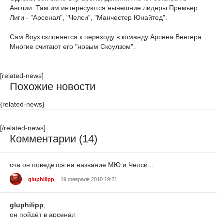
Англии. Там им интересуются нынешние лидеры Премьер
Лиги - "Арсенал", "Челси", "Манчестер Юнайтед".
Сам Воуз склоняется к переходу в команду Арсена Венгера.
Многие считают его "новым Скоулзом".
[related-news]
Похожие новости
{related-news}
[/related-news]
Комментарии (14)
сча он поведется на название МЮ и Челси...
gluphilipp
19 февраля 2010 19:21
gluphilipp
,
он пойдёт в арсенал