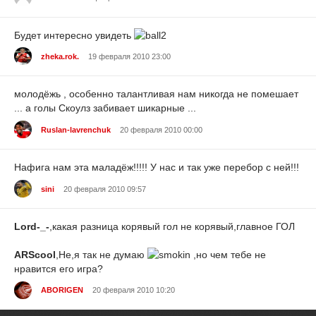
Будет интересно увидеть
zheka.rok.
19 февраля 2010 23:00
молодёжь , особенно талантливая нам никогда не помешает
... а голы Скоулз забивает шикарные ...
Ruslan-lavrenchuk
20 февраля 2010 00:00
Нафига нам эта маладёж!!!!! У нас и так уже перебор с ней!!!
sini
20 февраля 2010 09:57
Lord-_-
,какая разница корявый гол не корявый,главное ГОЛ
ARScool
,Не,я так не думаю
,но чем тебе не
нравится его игра?
ABORIGEN
20 февраля 2010 10:20