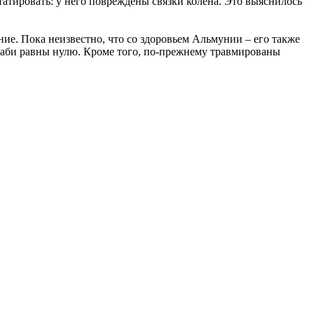
татировать: у него повреждены связки колена. Это выяснилось
ние. Пока неизвестно, что со здоровьем Альмунии – его также
Диаби равны нулю. Кроме того, по-прежнему травмированы