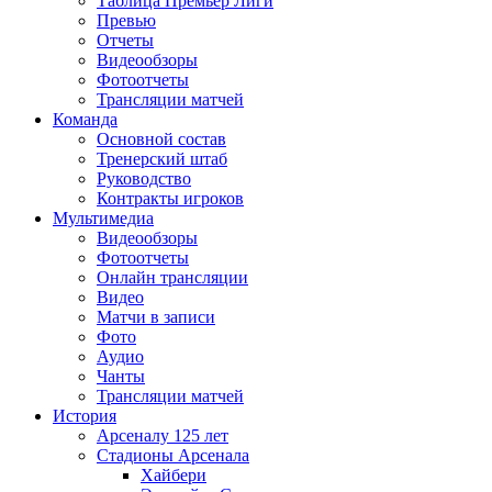
Таблица Премьер Лиги
Превью
Отчеты
Видеообзоры
Фотоотчеты
Трансляции матчей
Команда
Основной состав
Тренерский штаб
Руководство
Контракты игроков
Мультимедиа
Видеообзоры
Фотоотчеты
Онлайн трансляции
Видео
Матчи в записи
Фото
Аудио
Чанты
Трансляции матчей
История
Арсеналу 125 лет
Стадионы Арсенала
Хайбери