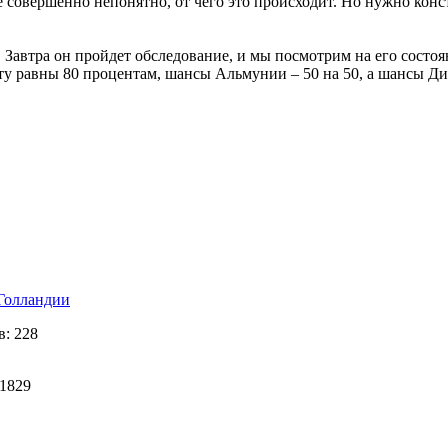
е совершенно непонятно, от чего это происходит. Но нужно конс
 Завтра он пройдет обследование, и мы посмотрим на его состоя
боту равны 80 процентам, шансы Альмунии – 50 на 50, а шансы 
 Голландии
в: 228
 1829