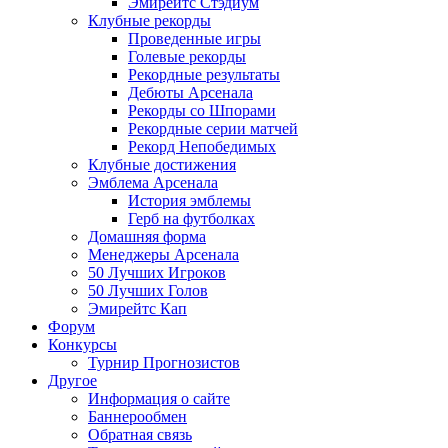
Эмирейтс Стэдиум
Клубные рекорды
Проведенные игры
Голевые рекорды
Рекордные результаты
Дебюты Арсенала
Рекорды со Шпорами
Рекордные серии матчей
Рекорд Непобедимых
Клубные достижения
Эмблема Арсенала
История эмблемы
Герб на футболках
Домашняя форма
Менеджеры Арсенала
50 Лучших Игроков
50 Лучших Голов
Эмирейтс Кап
Форум
Конкурсы
Турнир Прогнозистов
Другое
Информация о сайте
Баннерообмен
Обратная связь