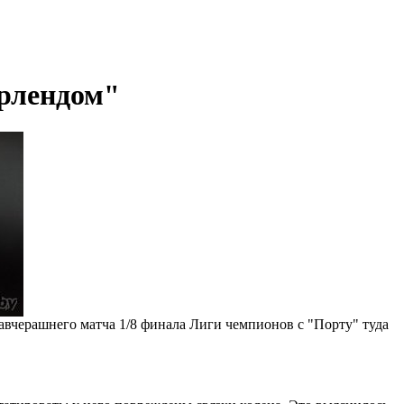
ерлендом"
завчерашнего матча 1/8 финала Лиги чемпионов с "Порту" туда