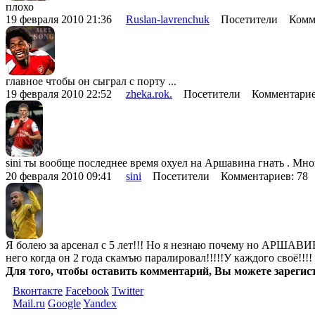
плохо
19 февраля 2010 21:36
Ruslan-lavrenchuk
Посетители Комме
главное чтобы он сыграл с порту ...
19 февраля 2010 22:52
zheka.rok.
Посетители Комментарие
sini ты вообще последнее время охуел на Аршавина гнать . Мн
20 февраля 2010 09:41
sini
Посетители Комментариев: 78
Я болею за арсенал с 5 лет!!! Но я незнаю почему но АРШАВИН 
него когда он 2 года скамъю паралировал!!!!!У каждого своё!!!!
Для того, чтобы оставить комментарий, Вы можете зарегис
Вконтакте
Facebook
Twitter
Mail.ru
Google
Yandex