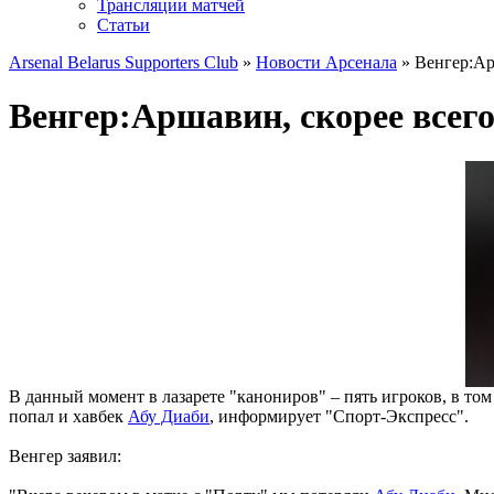
Трансляции матчей
Статьи
Arsenal Belarus Supporters Club
»
Новости Арсенала
» Венгер:Ар
Венгер:Аршавин, скорее всего
В данный момент в лазарете "канониров" – пять игроков, в т
попал и хавбек
Абу Диаби
, информирует "Спорт-Экспресс".
Венгер заявил: