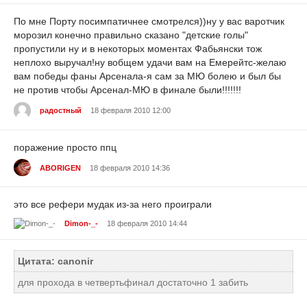
По мне Порту посимпатичнее смотрелся))ну у вас варотчик
морозил конечно правильно сказано "детские голы"
пропустили ну и в некоторых моментах Фабьянски тож
неплохо выручал!ну вобщем удачи вам на Емерейтс-желаю
вам победы фаны Арсенала-я сам за МЮ болею и был бы
не против чтобы Арсенал-МЮ в финале были!!!!!!!
радостный
18 февраля 2010 12:00
поражение просто ппц
ABORIGEN
18 февраля 2010 14:36
это все рефери мудак из-за него проиграли
Dimon-_-
18 февраля 2010 14:44
Цитата: canonir
для прохода в четвертьфинал достаточно 1 забить