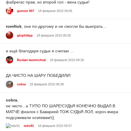
фабрегас прав, но второй гол - вина судьи!
gunner 007
18 февраля 2010 09:05
rom4ick
, они по-другому и не смогли бы выиграть...
gluphilipp
18 февраля 2010 09:26
и ещё благодаря судье я считаю ...
Ruslan-lavrenchuk
18 февраля 2010 09:30
ДА ЧИСТО НА ШАРУ ПОБЕДИЛИ!
cobra
18 февраля 2010 09:38
cobra
,
не чисто , а ТУПО ПО ШАРЕ!СУДЬЯ КОНЕЧНО ВЫДАЛ.В
МАТЧЕ фиалок с Баварией ТОЖ СУДЬЯ ЛОЛ, короч вчера
подсуживали хозяевам!((
mits91
18 февраля 2010 09:57