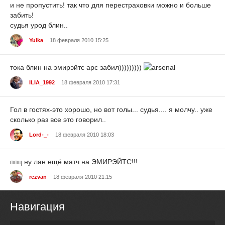
и не пропустить! так что для перестраховки можно и больше
забить!
судья урод блин..
Yulka
18 февраля 2010 15:25
тока блин на эмирэйтс арс забил)))))))))
ILIA_1992
18 февраля 2010 17:31
Гол в гостях-это хорошо, но вот голы... судья.... я молчу.. уже
сколько раз все это говорил..
Lord-_-
18 февраля 2010 18:03
ппц ну лан ещё матч на ЭМИРЭЙТС!!!
rezvan
18 февраля 2010 21:15
Навигация