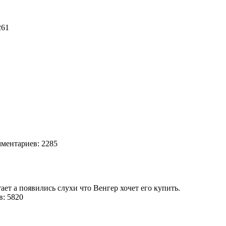
261
ентариев: 2285
ает а появились слухи что Венгер хочет его купить.
: 5820