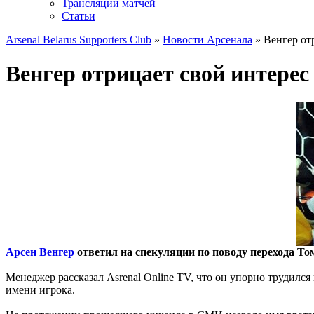
Трансляции матчей
Статьи
Arsenal Belarus Supporters Club
»
Новости Арсенала
» Венгер от
Венгер отрицает свой интерес
Арсен Венгер
ответил на спекуляции по поводу перехода То
Менеджер рассказал Asrenal Online TV, что он упорно трудилс
имени игрока.