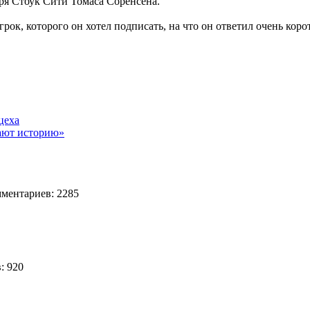
я Стоук Сити Томаса Соренсена.
рок, которого он хотел подписать, на что он ответил очень коро
цеха
вают историю»
ентариев: 2285
: 920