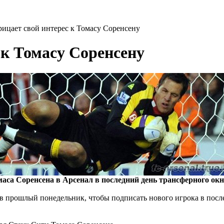
рицает свой интерес к Томасу Соренсену
 к Томасу Соренсену
маса Соренсена в Арсенал в последний день трансферного окн
я в прошлый понедельник, чтобы подписать нового игрока в посл