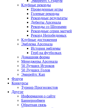
Эмирейтс Стэдиум
Клубные рекорды
Проведенные игры
Голевые рекорды
Рекордные результаты
Дебюты Арсенала
Рекорды со Шпорами
Рекордные серии матчей
Рекорд Непобедимых
Клубные достижения
Эмблема Арсенала
История эмблемы
Герб на футболках
Домашняя форма
Менеджеры Арсенала
50 Лучших Игроков
50 Лучших Голов
Эмирейтс Кап
Форум
Конкурсы
Турнир Прогнозистов
Другое
Информация о сайте
Баннерообмен
Обратная связь