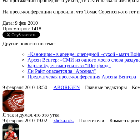
На протяжении прошедшего уикенда в СМИ назвало имя вратар
На пресс-конференции спросили, что Томас Соренсен-это тот иг
Дата: 9 фев 2010
Просмотров: 1418
Другие новости по теме:
«Канониры» в аренде: очередной «сухой» матч Вой
Арсен Венгер: «СМИ из одного моего слова разду
Бартли будет выступать за "Шеффилд"
Ян Райт опасается за "Арсенал"
Предматчевая пресс-конференция Арсена Венгера
9 февраля 2010 18:50
ABORIGEN
Главные редакторы Комм
Я так и думал,что это утка
9 февраля 2010 19:02
zheka.rok.
Посетители Комментариев