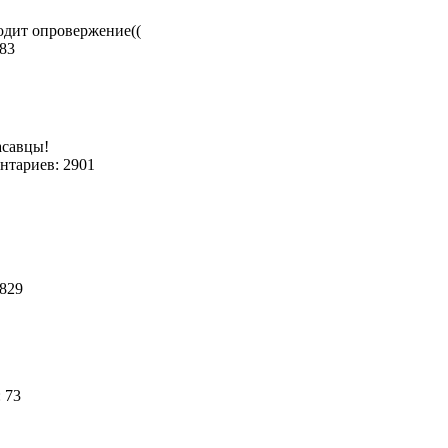
ходит опровержение((
483
асавцы!
тариев: 2901
1829
: 73