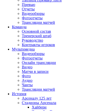
Таблица Премьер Лиги
Превью
Отчеты
Видеообзоры
Фотоотчеты
Трансляции матчей
Команда
Основной состав
Тренерский штаб
Руководство
Контракты игроков
Мультимедиа
Видеообзоры
Фотоотчеты
Онлайн трансляции
Видео
Матчи в записи
Фото
Аудио
Чанты
Трансляции матчей
История
Арсеналу 125 лет
Стадионы Арсенала
Хайбери