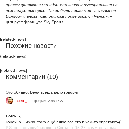
прессы цепляются за одно мое слово и выстраивают на
нем целую историю. Такое было после матча с «Астон
Виллой» и вновь повторилось после игры с «Челси»,
–
цитирует француза Sky Sports.
[related-news]
Похожие новости
{related-news}
[/related-news]
Комментарии (10)
Это обидно, Веня всегда дело говорит
Lord-_-
9 февраля 2010 15:27
Lord-_-
,
конечно....из-за этого ещё плюс все его в чем-то упрекают=(
P.S. новость опубликована Сегодня, 15:27, коммент лорда