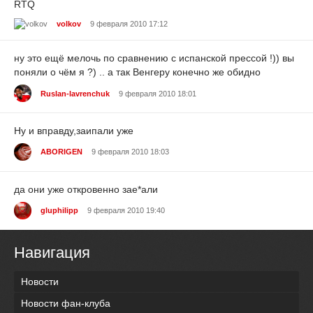
RTQ
volkov
9 февраля 2010 17:12
ну это ещё мелочь по сравнению с испанской прессой !)) вы
поняли о чём я ?) .. а так Венгеру конечно же обидно
Ruslan-lavrenchuk
9 февраля 2010 18:01
Ну и вправду,заипали уже
ABORIGEN
9 февраля 2010 18:03
да они уже откровенно зае*али
gluphilipp
9 февраля 2010 19:40
Навигация
Новости
Новости фан-клуба