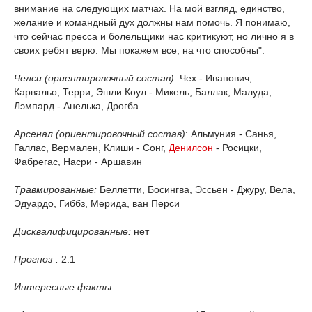
внимание на следующих матчах. На мой взгляд, единство,
желание и командный дух должны нам помочь. Я понимаю,
что сейчас пресса и болельщики нас критикуют, но лично я в
своих ребят верю. Мы покажем все, на что способны".
Челси (ориентировочный состав):
Чех - Иванович,
Карвальо, Терри, Эшли Коул - Микель, Баллак, Малуда,
Лэмпард - Анелька, Дрогба
Арсенал (ориентировочный состав)
: Альмуния - Санья,
Галлас, Вермален, Клиши - Сонг,
Денилсон
- Росицки,
Фабрегас, Насри - Аршавин
Травмированные:
Беллетти, Босингва, Эссьен - Джуру, Вела,
Эдуардо, Гиббз, Мерида, ван Перси
Дисквалифицированные:
нет
Прогноз :
2:1
Интересные факты: