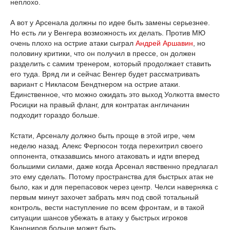
неплохо.
А вот у Арсенала должны по идее быть замены серьезнее.
Но есть ли у Венгера возможность их делать. Против МЮ
очень плохо на острие атаки сыграл
Андрей Аршавин
, но
половину критики, что он получил в прессе, он должен
разделить с самим тренером, который продолжает ставить
его туда. Вряд ли и сейчас Венгер будет рассматривать
вариант с Никласом Бендтнером на острие атаки.
Единственное, что можно ожидать это выход Уолкотта вместо
Росицки на правый фланг, для контратак англичанин
подходит гораздо больше.
Кстати, Арсеналу должно быть проще в этой игре, чем
неделю назад. Алекс Фергюсон тогда перехитрил своего
оппонента, отказавшись много атаковать и идти вперед
большими силами, даже когда Арсенал явственно предлагал
это ему сделать. Потому пространства для быстрых атак не
было, как и для перепасовок через центр. Челси наверняка с
первым минут захочет забрать мяч под свой тотальный
контроль, вести наступление по всем фронтам, и в такой
ситуации шансов убежать в атаку у быстрых игроков
Канониров больше может быть.