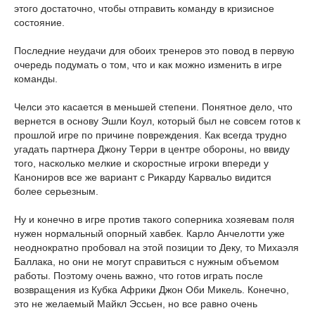
этого достаточно, чтобы отправить команду в кризисное
состояние.
Последние неудачи для обоих тренеров это повод в первую
очередь подумать о том, что и как можно изменить в игре
команды.
Челси это касается в меньшей степени. Понятное дело, что
вернется в основу Эшли Коул, который был не совсем готов к
прошлой игре по причине повреждения. Как всегда трудно
угадать партнера Джону Терри в центре обороны, но ввиду
того, насколько мелкие и скоростные игроки впереди у
Канониров все же вариант с Рикарду Карвальо видится
более серьезным.
Ну и конечно в игре против такого соперника хозяевам поля
нужен нормальный опорный хавбек. Карло Анчелотти уже
неоднократно пробовал на этой позиции то Деку, то Михаэля
Баллака, но они не могут справиться с нужным объемом
работы. Поэтому очень важно, что готов играть после
возвращения из Кубка Африки Джон Оби Микель. Конечно,
это не желаемый Майкл Эссьен, но все равно очень