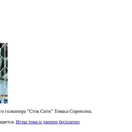
ого голкипера "Сток Сити" Томаса Соренсена.
бщается.
Игры тома и джерри бесплатно