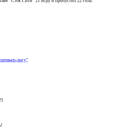
аве "Сток Сити" 21 игру и пропустил 22 гола.
 премьер-лигу"
025
!