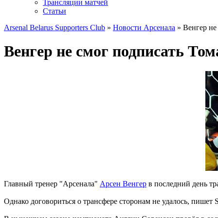
Трансляции матчей
Статьи
Arsenal Belarus Supporters Club
»
Новости Арсенала
» Венгер не
Венгер не смог подписать Том
Главный тренер "Арсенала"
Арсен Венгер
в последний день тр
Однако договориться о трансфере сторонам не удалось, пишет 