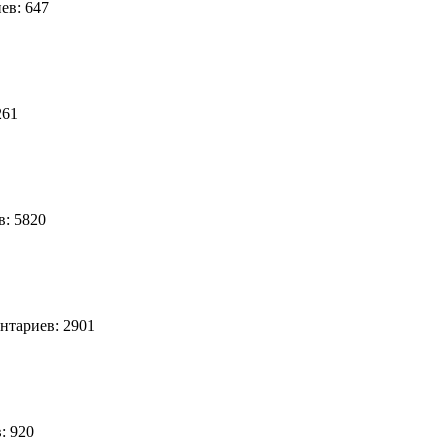
ев: 647
261
: 5820
тариев: 2901
: 920