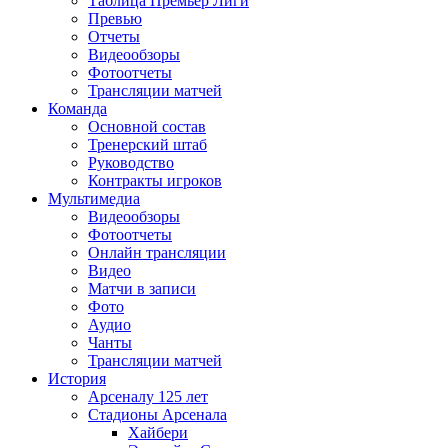
Таблица Премьер Лиги
Превью
Отчеты
Видеообзоры
Фотоотчеты
Трансляции матчей
Команда
Основной состав
Тренерский штаб
Руководство
Контракты игроков
Мультимедиа
Видеообзоры
Фотоотчеты
Онлайн трансляции
Видео
Матчи в записи
Фото
Аудио
Чанты
Трансляции матчей
История
Арсеналу 125 лет
Стадионы Арсенала
Хайбери