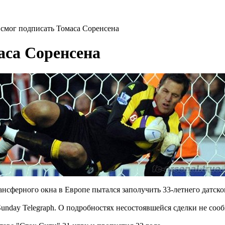
 смог подписать Томаса Соренсена
аса Соренсена
ансферного окна в Европе пытался заполучить 33-летнего датск
Sunday Telegraph. О подробностях несостоявшейся сделки не соо