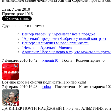
В нынешнем сезоне чемпионата Англии Соренсен провёл в сост
Дата: 7 фев 2010
Просмотров: 1916
Другие новости по теме:
Венгер уверен: у "Арсенала" все в порядке
"Арсенал" предложит Фабрегасу новый контракт
Венгер: "Альмуния много нервничает"
"Челси" - "Арсенал". Мнения
Аршавин: "Все еще верю в то, что можем выиграть
7 февраля 2010 16:42
kanonir10
Гости Комментариев: 0
Вот ещё кого не смогли подписать...а кипер куль!
7 февраля 2010 16:43
cobra
Посетители Комментариев: 1
ДА КИПЕР ПОЧТИ НАДЁЖНЫЙ !! но у нас АЛЬМУНИЯ есть