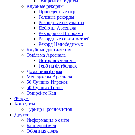
Эмирейтс Стэдиум
Клубные рекорды
Проведенные игры
Голевые рекорды
Рекордные результаты
Дебюты Арсенала
Рекорды со Шпорами
Рекордные серии матчей
Рекорд Непобедимых
Клубные достижения
Эмблема Арсенала
История эмблемы
Герб на футболках
Домашняя форма
Менеджеры Арсенала
50 Лучших Игроков
50 Лучших Голов
Эмирейтс Кап
Форум
Конкурсы
Турнир Прогнозистов
Другое
Информация о сайте
Баннерообмен
Обратная связь