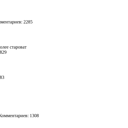
ентариев: 2285
более староват
1829
483
омментариев: 1308