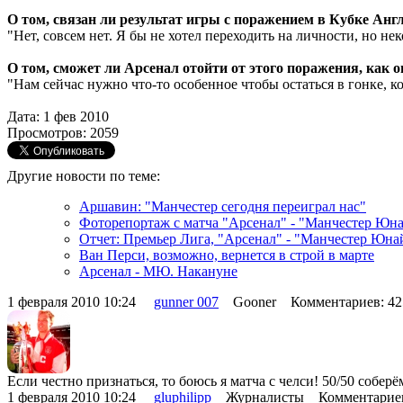
О том, связан ли результат игры с поражением в Кубке Англ
"Нет, совсем нет. Я бы не хотел переходить на личности, но н
О том, сможет ли Арсенал отойти от этого поражения, как он
"Нам сейчас нужно что-то особенное чтобы остаться в гонке, ко
Дата: 1 фев 2010
Просмотров: 2059
Другие новости по теме:
Аршавин: "Манчестер сегодня переиграл нас"
Фоторепортаж с матча "Арсенал" - "Манчестер Юна
Отчет: Премьер Лига, "Арсенал" - "Манчестер Юна
Ван Перси, возможно, вернется в строй в марте
Арсенал - МЮ. Накануне
1 февраля 2010 10:24
gunner 007
Gooner Комментариев: 4
Если честно признаться, то боюсь я матча с челси! 50/50 соберё
1 февраля 2010 10:24
gluphilipp
Журналисты Комментариев