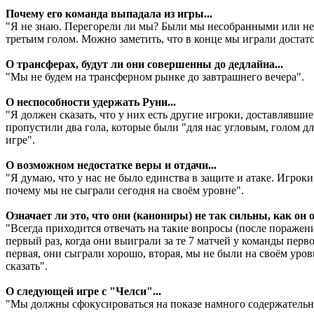
Почему его команда выпадала из игры...
"Я не знаю. Перегорели ли мы? Были мы несобранными или не
третьим голом. Можно заметить, что в конце мы играли достато
О трансферах, будут ли они совершенны до дедлайна...
"Мы не будем на трансферном рынке до завтрашнего вечера".
О неспособности удержать Руни...
"Я должен сказать, что у них есть другие игроки, доставлявш
пропустили два гола, которые были "для нас угловым, голом дл
игре".
О возможном недостатке веры и отдачи...
"Я думаю, что у нас не было единства в защите и атаке. Игрок
почему мы не сыграли сегодня на своём уровне".
Означает ли это, что они (канониры) не так сильны, как он о
"Всегда приходится отвечать на такие вопросы (после поражен
первый раз, когда они выиграли за те 7 матчей у команды пер
первая, они сыграли хорошо, вторая, мы не были на своём уро
сказать".
О следующей игре с "Челси"...
"Мы должны сфокусироваться на показе намного содержательно