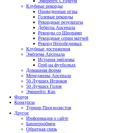
Эмирейтс Стэдиум
Клубные рекорды
Проведенные игры
Голевые рекорды
Рекордные результаты
Дебюты Арсенала
Рекорды со Шпорами
Рекордные серии матчей
Рекорд Непобедимых
Клубные достижения
Эмблема Арсенала
История эмблемы
Герб на футболках
Домашняя форма
Менеджеры Арсенала
50 Лучших Игроков
50 Лучших Голов
Эмирейтс Кап
Форум
Конкурсы
Турнир Прогнозистов
Другое
Информация о сайте
Баннерообмен
Обратная связь