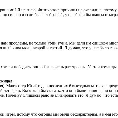
рвными? Я не знаю. Физические причины не очевидны, потому ч
чно сильно и если бы счёт был 2-1, у нас были бы шансы отыграт
ие нам проблемы, не только Уэйн Руни. Мы дали им слишком мног
я них" - два мяча, второй и третий. Я думаю, что у нас было та
и хотели победить, они сейчас очень расстроены. У этой команды
жидал...
ия). Манчестер Юнайтед, в последних 6 выездных матчах с предс
вой четвёрки. Вы могли бы сказать, что они были наивны, но он
вне. Почему? Слишком рано анализировать это. Я думаю. что ест
й игры, потому что сегодня мы были бесхарактерны, а имея это