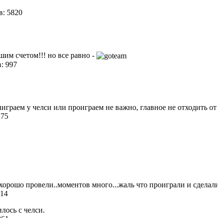
: 5820
шим счетом!!! но все равно -
: 997
ыиграем у челси или проиграем не важно, главное не отходить от
 75
 хорошо провели..моментов много...жаль что проиграли и сделал
 14
лось с челси.