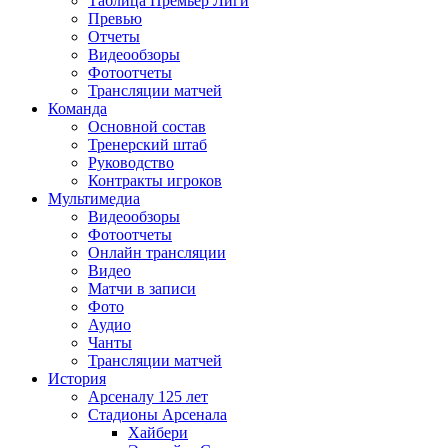
Таблица Премьер Лиги
Превью
Отчеты
Видеообзоры
Фотоотчеты
Трансляции матчей
Команда
Основной состав
Тренерский штаб
Руководство
Контракты игроков
Мультимедиа
Видеообзоры
Фотоотчеты
Онлайн трансляции
Видео
Матчи в записи
Фото
Аудио
Чанты
Трансляции матчей
История
Арсеналу 125 лет
Стадионы Арсенала
Хайбери