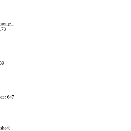
ающе...
 173
039
ев: 647
sha4)