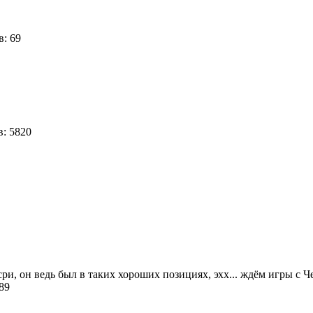
в: 69
: 5820
5
ри, он ведь был в таких хороших позициях, эхх... ждём игры с Чел
089