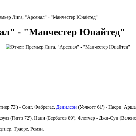
емьер Лига, "Арсенал" - "Манчестер Юнайтед"
нал" - "Манчестер Юнайтед"
нер 73') - Сонг, Фабрегас,
Денилсон
(Уолкотт 61') - Насри, Арша
оулз (Гиггз 72'), Нани (Бербатов 89'), Флетчер - Джи-Сун (Валенс
дтнер, Траоре, Ремзи.