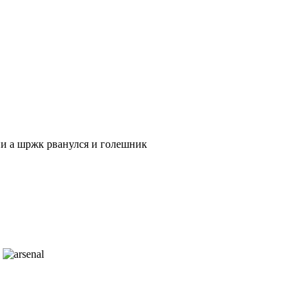
они а шржк рванулся и голешник
.