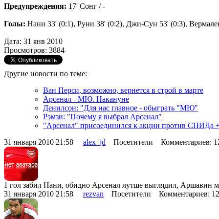
Предупреждения:
17' Сонг / -
Голы:
Нани 33' (0:1), Руни 38' (0:2), Джи-Сун 53' (0:3), Вермален
Дата: 31 янв 2010
Просмотров: 3884
Другие новости по теме:
Ван Перси, возможно, вернется в строй в марте
Арсенал - МЮ. Накануне
Денилсон: "Для нас главное - обыграть "МЮ"
Рэмзи: "Почему я выбрал Арсенал"
"Арсенал" присоединился к акции против СПИДа 
31 января 2010 21:58
alex_jd
Посетители Комментариев: 
1 гол забил Нани, обидно Арсенал лутше выглядил, Аршавин мог
31 января 2010 21:58
rezvan
Посетители Комментариев: 1