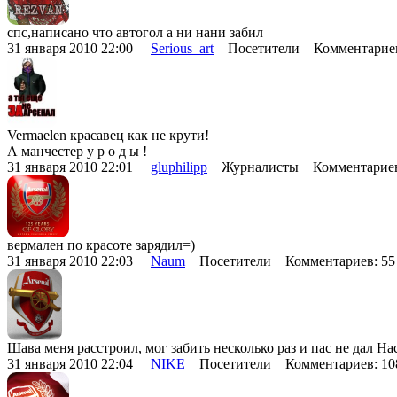
спс,написано что автогол а ни нани забил
31 января 2010 22:00
Serious_art
Посетители Комментарие
Vermaelen красавец как не крути!
А манчестер у р о д ы !
31 января 2010 22:01
gluphilipp
Журналисты Комментариев
вермален по красоте зарядил=)
31 января 2010 22:03
Naum
Посетители Комментариев: 5
Шава меня расстроил, мог забить несколько раз и пас не дал Нас
31 января 2010 22:04
NIKE
Посетители Комментариев: 1