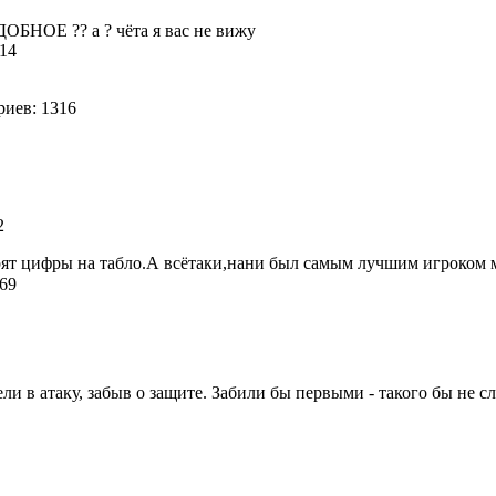
ОЕ ?? а ? чёта я вас не вижу
 14
иев: 1316
42
ят цифры на табло.А всётаки,нани был самым лучшим игроком ма
 69
и в атаку, забыв о защите. Забили бы первыми - такого бы не с
5