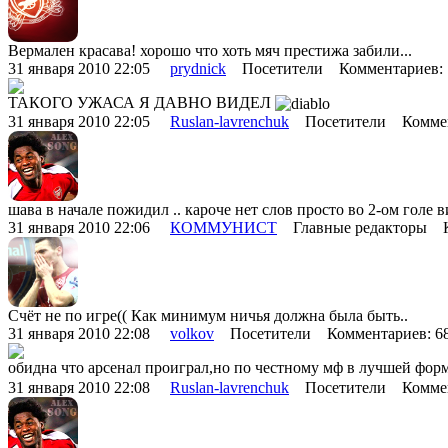
Вермален красава! хорошо что хоть мяч престижа забили...
31 января 2010 22:05
prydnick
Посетители Комментариев:
ТАКОГО УЖАСА Я ДАВНО ВИДЕЛ
31 января 2010 22:05
Ruslan-lavrenchuk
Посетители Коммен
шава в начале пожидил .. кароче нет слов просто во 2-ом голе
31 января 2010 22:06
КОММУНИСТ
Главные редакторы К
Счёт не по игре(( Как минимум ничья должна была быть..
31 января 2010 22:08
volkov
Посетители Комментариев: 
обидна что арсенал проиграл,но по честному мф в лучшей форме
31 января 2010 22:08
Ruslan-lavrenchuk
Посетители Коммен