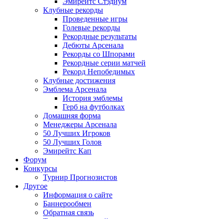
Эмирейтс Стэдиум
Клубные рекорды
Проведенные игры
Голевые рекорды
Рекордные результаты
Дебюты Арсенала
Рекорды со Шпорами
Рекордные серии матчей
Рекорд Непобедимых
Клубные достижения
Эмблема Арсенала
История эмблемы
Герб на футболках
Домашняя форма
Менеджеры Арсенала
50 Лучших Игроков
50 Лучших Голов
Эмирейтс Кап
Форум
Конкурсы
Турнир Прогнозистов
Другое
Информация о сайте
Баннерообмен
Обратная связь