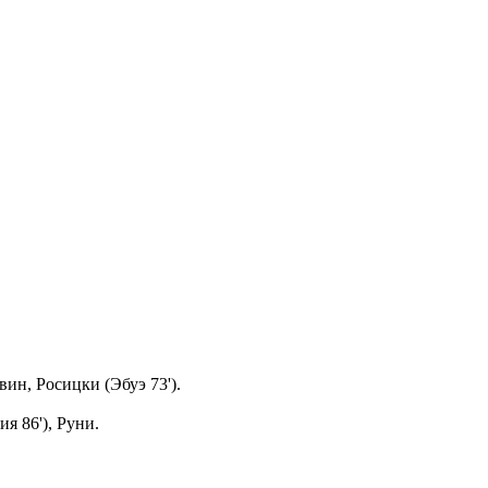
вин, Росицки (Эбуэ 73').
ия 86'), Руни.