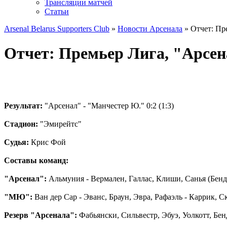
Трансляции матчей
Статьи
Arsenal Belarus Supporters Club
»
Новости Арсенала
» Отчет: Пр
Отчет: Премьер Лига, "Арсе
Результат:
"Арсенал" - "Манчестер Ю." 0:2 (1:3)
Стадион:
"Эмирейтс"
Судья:
Крис Фой
Составы команд:
"Арсенал":
Альмуния - Вермален, Галлас, Клиши, Санья (Бендт
"МЮ":
Ван дер Сар - Эванс, Браун, Эвра, Рафаэль - Каррик, Ск
Резерв "Арсенала":
Фабьянски, Сильвестр, Эбуэ, Уолкотт, Бен