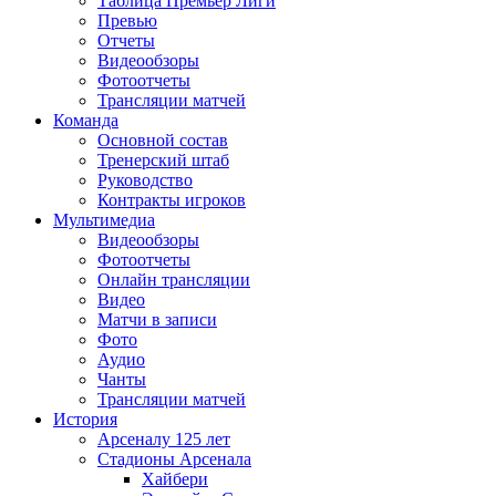
Таблица Премьер Лиги
Превью
Отчеты
Видеообзоры
Фотоотчеты
Трансляции матчей
Команда
Основной состав
Тренерский штаб
Руководство
Контракты игроков
Мультимедиа
Видеообзоры
Фотоотчеты
Онлайн трансляции
Видео
Матчи в записи
Фото
Аудио
Чанты
Трансляции матчей
История
Арсеналу 125 лет
Стадионы Арсенала
Хайбери