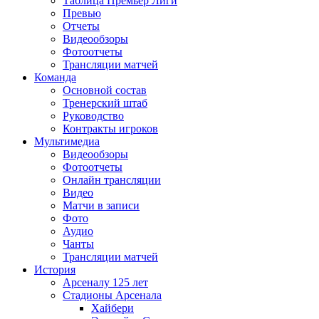
Таблица Премьер Лиги
Превью
Отчеты
Видеообзоры
Фотоотчеты
Трансляции матчей
Команда
Основной состав
Тренерский штаб
Руководство
Контракты игроков
Мультимедиа
Видеообзоры
Фотоотчеты
Онлайн трансляции
Видео
Матчи в записи
Фото
Аудио
Чанты
Трансляции матчей
История
Арсеналу 125 лет
Стадионы Арсенала
Хайбери