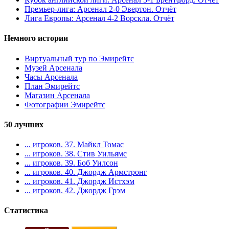
Премьер-лига: Арсенал 2-0 Эвертон. Отчёт
Лига Европы: Арсенал 4-2 Ворскла. Отчёт
Немного истории
Виртуальный тур по Эмирейтс
Музей Арсенала
Часы Арсенала
План Эмирейтс
Магазин Арсенала
Фотографии Эмирейтс
50 лучших
... игроков. 37. Майкл Томас
... игроков. 38. Стив Уильямс
... игроков. 39. Боб Уилсон
... игроков. 40. Джордж Армстронг
... игроков. 41. Джордж Истхэм
... игроков. 42. Джордж Грэм
Статистика