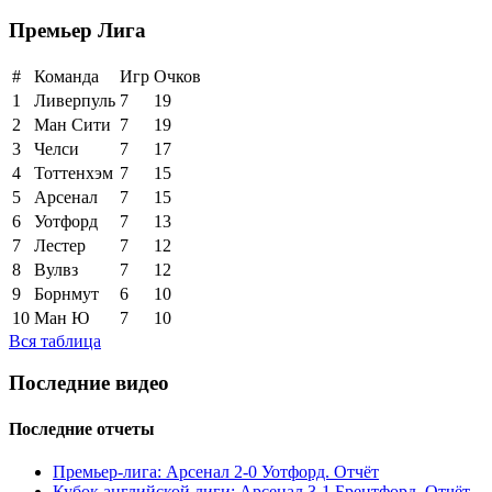
Премьер Лига
#
Команда
Игр
Очков
1
Ливерпуль
7
19
2
Ман Сити
7
19
3
Челси
7
17
4
Тоттенхэм
7
15
5
Арсенал
7
15
6
Уотфорд
7
13
7
Лестер
7
12
8
Вулвз
7
12
9
Борнмут
6
10
10
Ман Ю
7
10
Вся таблица
Последние видео
Последние отчеты
Премьер-лига: Арсенал 2-0 Уотфорд. Отчёт
Кубок английской лиги: Арсенал 3-1 Брентфорд. Отчёт