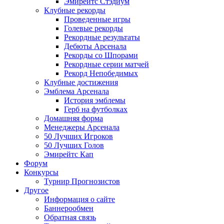
Эмирейтс Стэдиум
Клубные рекорды
Проведенные игры
Голевые рекорды
Рекордные результаты
Дебюты Арсенала
Рекорды со Шпорами
Рекордные серии матчей
Рекорд Непобедимых
Клубные достижения
Эмблема Арсенала
История эмблемы
Герб на футболках
Домашняя форма
Менеджеры Арсенала
50 Лучших Игроков
50 Лучших Голов
Эмирейтс Кап
Форум
Конкурсы
Турнир Прогнозистов
Другое
Информация о сайте
Баннерообмен
Обратная связь