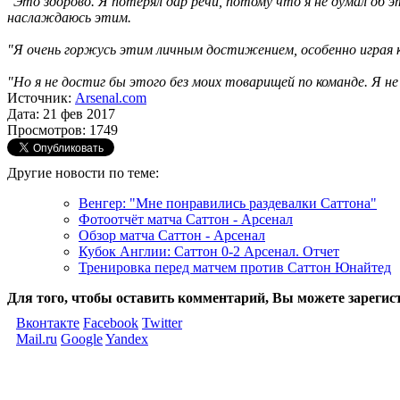
"Это здорово. Я потерял дар речи, потому что я не думал об э
наслаждаюсь этим.
"Я очень горжусь этим личным достижением, особенно играя к
"Но я не достиг бы этого без моих товарищей по команде. Я н
Источник:
Arsenal.com
Дата: 21 фев 2017
Просмотров: 1749
Другие новости по теме:
Венгер: "Мне понравились раздевалки Саттона"
Фотоотчёт матча Саттон - Арсенал
Обзор матча Саттон - Арсенал
Кубок Англии: Саттон 0-2 Арсенал. Отчет
Тренировка перед матчем против Саттон Юнайтед
Для того, чтобы оставить комментарий, Вы можете зарегис
Вконтакте
Facebook
Twitter
Mail.ru
Google
Yandex