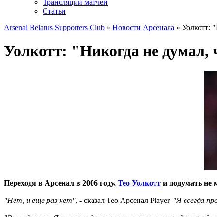
Трансляции матчей
Статьи
Arsenal Belarus Supporters Club
»
Новости Арсенала
» Уолкотт: "
Уолкотт: "Никогда не думал, 
Переходя в Арсенал в 2006 году,
Тео Уолкотт
и подумать не м
"Нет, и еще раз нет",
- сказал Тео Арсенал Player.
"Я всегда пр