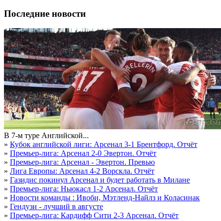
Последние новости
В 7-м туре Английской...
»
Кубок английской лиги: Арсенал 3-1 Брентфорд. Отчёт
»
Премьер-лига: Арсенал 2-0 Эвертон. Отчёт
»
Премьер-лига: Арсенал - Эвертон. Превью
»
Лига Европы: Арсенал 4-2 Ворскла. Отчёт
»
Газидис покинул Арсенал и будет работать в Милане
»
Премьер-лига: Ньюкасл 1-2 Арсенал. Отчёт
»
Новости команды : Ивоби, Мэтленд-Найлз и Коласинак
»
Гендузи - лучший в августе
»
Премьер-лига: Кардифф Сити 2-3 Арсенал. Отчёт