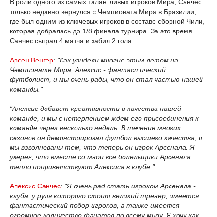
В роли одного из самых талантливых игроков Мира, Санчес
только недавно вернулся с Чемпионата Мира в Бразилии,
где был одним из ключевых игроков в составе сборной Чили,
которая добралась до 1/8 финала турнира. За это время
Санчес сыграл 4 матча и забил 2 гола.
Арсен Венгер
:
"Как увидели многие этим летом на
Чемпионате Мира, Алексис - фантастический
футболист, и мы очень рады, что он стал частью нашей
команды."
“Алексис добавит креативности и качества нашей
команде, и мы с нетерпением ждем его присоединения к
команде через несколько недель. В течение многих
сезонов он демонстрировал футбол высшего качества, и
мы взволнованы тем, что теперь он игрок Арсенала. Я
уверен, что вместе со мной все болельщики Арсенала
тепло поприветствуют Алексиса в клубе."
Алексис Санчес
:
"Я очень рад стать игроком Арсенала -
клуба, у руля которого стоит великий тренер, имеется
фантастический побор игроков, а также имеется
огромное количество фанатов по всему миру. Я хочу как