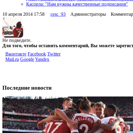
Касорла: "Нам нужны качественные подписания"
10 апреля 2014 17:58
cesc_93
Администраторы Комментар
Не подведите.
Для того, чтобы оставить комментарий, Вы можете зарегис
Вконтакте
Facebook
Twitter
Mail.ru
Google
Yandex
Последние новости