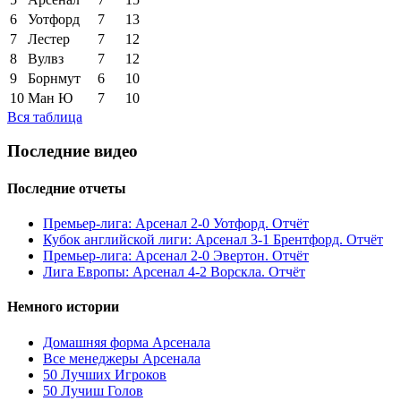
6
Уотфорд
7
13
7
Лестер
7
12
8
Вулвз
7
12
9
Борнмут
6
10
10
Ман Ю
7
10
Вся таблица
Последние видео
Последние отчеты
Премьер-лига: Арсенал 2-0 Уотфорд. Отчёт
Кубок английской лиги: Арсенал 3-1 Брентфорд. Отчёт
Премьер-лига: Арсенал 2-0 Эвертон. Отчёт
Лига Европы: Арсенал 4-2 Ворскла. Отчёт
Немного истории
Домашняя форма Арсенала
Все менеджеры Арсенала
50 Лучших Игроков
50 Лучиш Голов