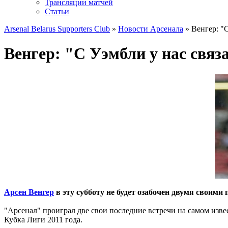
Трансляции матчей
Статьи
Arsenal Belarus Supporters Club
»
Новости Арсенала
» Венгер: "
Венгер: "C Уэмбли у нас свя
Арсен Венгер
в эту субботу не будет озабочен двумя своими
"Арсенал" проиграл две свои последние встречи на самом изве
Кубка Лиги 2011 года.