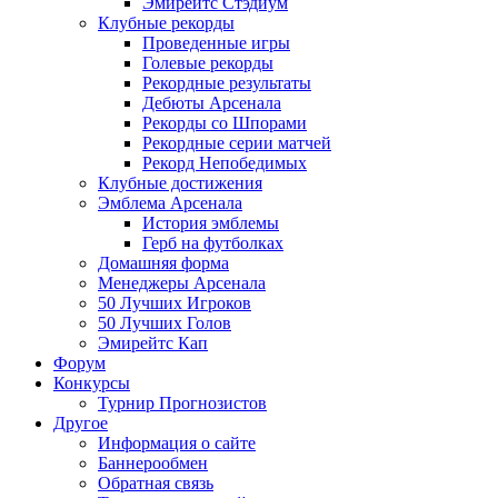
Эмирейтс Стэдиум
Клубные рекорды
Проведенные игры
Голевые рекорды
Рекордные результаты
Дебюты Арсенала
Рекорды со Шпорами
Рекордные серии матчей
Рекорд Непобедимых
Клубные достижения
Эмблема Арсенала
История эмблемы
Герб на футболках
Домашняя форма
Менеджеры Арсенала
50 Лучших Игроков
50 Лучших Голов
Эмирейтс Кап
Форум
Конкурсы
Турнир Прогнозистов
Другое
Информация о сайте
Баннерообмен
Обратная связь