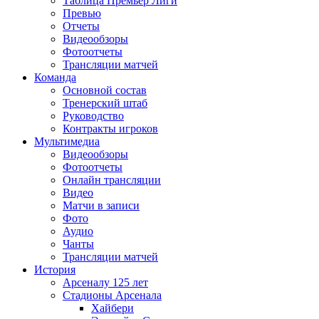
Таблица Премьер Лиги
Превью
Отчеты
Видеообзоры
Фотоотчеты
Трансляции матчей
Команда
Основной состав
Тренерский штаб
Руководство
Контракты игроков
Мультимедиа
Видеообзоры
Фотоотчеты
Онлайн трансляции
Видео
Матчи в записи
Фото
Аудио
Чанты
Трансляции матчей
История
Арсеналу 125 лет
Стадионы Арсенала
Хайбери