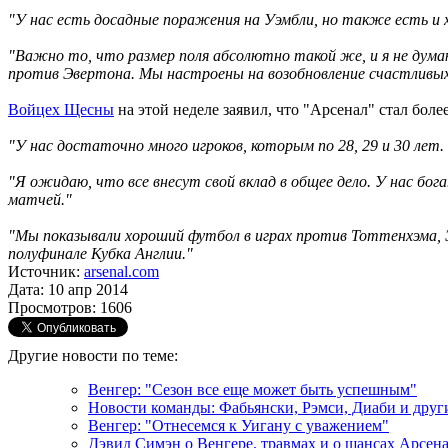
"У нас есть досадные поражения на Уэмбли, но также есть и 
"Важно то, что размер поля абсолютно такой же, и я не ду
против Эвертона. Мы настроены на возобновление счастливых
Войцех Щесны
на этой неделе заявил, что "Арсенал" стал бо
"У нас достаточно много игроков, которым по 28, 29 и 30 лет.
"Я ожидаю, что все внесут свой вклад в общее дело. У нас бо
матчей."
"Мы показывали хороший футбол в играх против Тоттенхэма, Эв
полуфинале Кубка Англии."
Источник:
arsenal.com
Дата: 10 апр 2014
Просмотров: 1606
Другие новости по теме:
Венгер: "Сезон все еще может быть успешным"
Новости команды: Фабьянски, Рэмси, Диаби и друг
Венгер: "Отнесемся к Уигану с уважением"
Дэвид Симэн о Венгере, травмах и о шансах Арсен