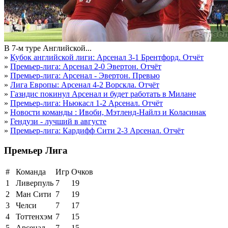
В 7-м туре Английской...
»
Кубок английской лиги: Арсенал 3-1 Брентфорд. Отчёт
»
Премьер-лига: Арсенал 2-0 Эвертон. Отчёт
»
Премьер-лига: Арсенал - Эвертон. Превью
»
Лига Европы: Арсенал 4-2 Ворскла. Отчёт
»
Газидис покинул Арсенал и будет работать в Милане
»
Премьер-лига: Ньюкасл 1-2 Арсенал. Отчёт
»
Новости команды : Ивоби, Мэтленд-Найлз и Коласинак
»
Гендузи - лучший в августе
»
Премьер-лига: Кардифф Сити 2-3 Арсенал. Отчёт
Премьер Лига
#
Команда
Игр
Очков
1
Ливерпуль
7
19
2
Ман Сити
7
19
3
Челси
7
17
4
Тоттенхэм
7
15
5
Арсенал
7
15