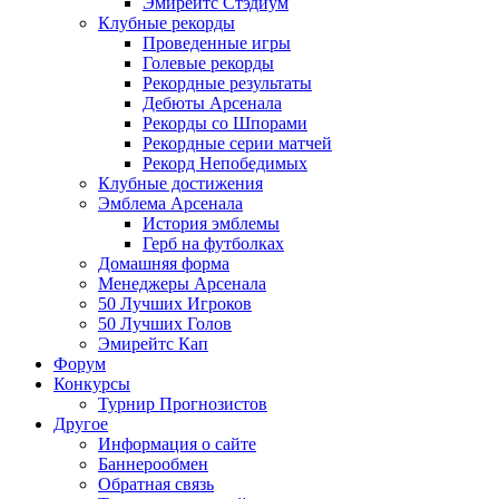
Эмирейтс Стэдиум
Клубные рекорды
Проведенные игры
Голевые рекорды
Рекордные результаты
Дебюты Арсенала
Рекорды со Шпорами
Рекордные серии матчей
Рекорд Непобедимых
Клубные достижения
Эмблема Арсенала
История эмблемы
Герб на футболках
Домашняя форма
Менеджеры Арсенала
50 Лучших Игроков
50 Лучших Голов
Эмирейтс Кап
Форум
Конкурсы
Турнир Прогнозистов
Другое
Информация о сайте
Баннерообмен
Обратная связь