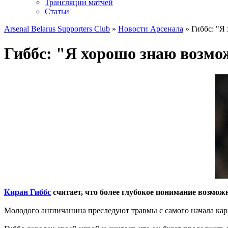
Трансляции матчей
Статьи
Arsenal Belarus Supporters Club
»
Новости Арсенала
» Гиббс: "Я
Гиббс: "Я хорошо знаю возмо
Киран Гиббс
считает, что более глубокое понимание возможн
Молодого англичанина преследуют травмы с самого начала карь