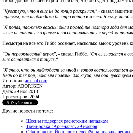
Гиббс доволен своей игрой и считает, что он будет продолжать
"Чувствую, что я еще не до конца раскрылся,"
- сказал защитн
травмы, мне необходимо быстро войти в колею. Я хочу, чтобы
"Я понял, насколько важны были последние полтора года для мо
легче оставаться в форме и восстанавливаться перед матчами
Несмотря на все это Гиббс осознает, насколько высок уровень
"Он первоклассный игрок",
- сказал Гиббс.
"Он вызывается в св
мне оставаться в тонусе."
"Я знаю, что он наблюдает за мной и готов воспользоваться л
Ведь до тех пор, пока мы полезны для клуба, мы оба чувствуем
Источник:
arsenal.com
Автор: ABORIGEN
Дата: 29 ноя 2013
Просмотров: 2094
Другие новости по теме:
Щесны подвергся расистским нападкам
Тренировка "Арсенала". 29 ноября
Официально: Йеннарис перешёл на правах аренды 