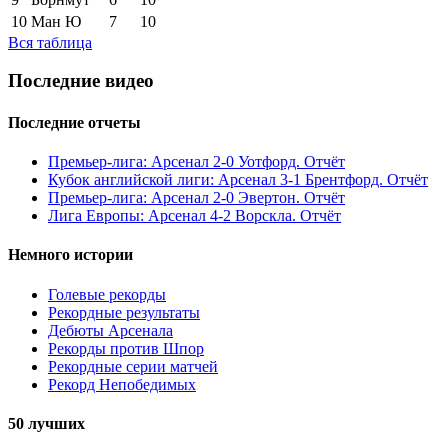
10
Ман Ю
7
10
Вся таблица
Последние видео
Последние отчеты
Премьер-лига: Арсенал 2-0 Уотфорд. Отчёт
Кубок английской лиги: Арсенал 3-1 Брентфорд. Отчёт
Премьер-лига: Арсенал 2-0 Эвертон. Отчёт
Лига Европы: Арсенал 4-2 Ворскла. Отчёт
Немного истории
Голевые рекорды
Рекордные результаты
Дебюты Арсенала
Рекорды против Шпор
Рекордные серии матчей
Рекорд Непобедимых
50 лучших