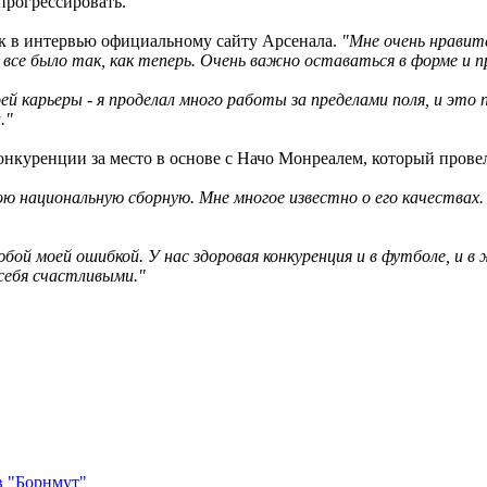
 прогрессировать.
ик в интервью официальному сайту Арсенала.
"Мне очень нравитс
 все было так, как теперь. Очень важно оставаться в форме и
ей карьеры - я проделал много работы за пределами поля, и это 
."
 конкуренции за место в основе с Начо Монреалем, который пров
ою национальную сборную. Мне многое известно о его качествах
юбой моей ошибкой. У нас здоровая конкуренция и в футболе, и в
 себя счастливыми."
в "Борнмут"