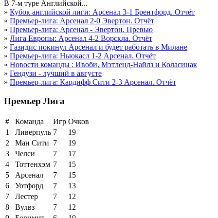
В 7-м туре Английской...
»
Кубок английской лиги: Арсенал 3-1 Брентфорд. Отчёт
»
Премьер-лига: Арсенал 2-0 Эвертон. Отчёт
»
Премьер-лига: Арсенал - Эвертон. Превью
»
Лига Европы: Арсенал 4-2 Ворскла. Отчёт
»
Газидис покинул Арсенал и будет работать в Милане
»
Премьер-лига: Ньюкасл 1-2 Арсенал. Отчёт
»
Новости команды : Ивоби, Мэтленд-Найлз и Коласинак
»
Гендузи - лучший в августе
»
Премьер-лига: Кардифф Сити 2-3 Арсенал. Отчёт
Премьер Лига
#
Команда
Игр
Очков
1
Ливерпуль
7
19
2
Ман Сити
7
19
3
Челси
7
17
4
Тоттенхэм
7
15
5
Арсенал
7
15
6
Уотфорд
7
13
7
Лестер
7
12
8
Вулвз
7
12
9
Борнмут
6
10