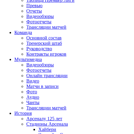
Таблица Премьер Лиги
Превью
Отчеты
Видеообзоры
Фотоотчеты
Трансляции матчей
Команда
Основной состав
Тренерский штаб
Руководство
Контракты игроков
Мультимедиа
Видеообзоры
Фотоотчеты
Онлайн трансляции
Видео
Матчи в записи
Фото
Аудио
Чанты
Трансляции матчей
История
Арсеналу 125 лет
Стадионы Арсенала
Хайбери