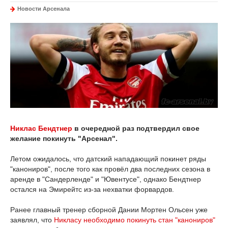
Новости Арсенала
Никлас Бендтнер
в очередной раз подтвердил свое
желание покинуть "Арсенал".
Летом ожидалось, что датский нападающий покинет ряды
"канониров", после того как провёл два последних сезона в
аренде в "Сандерленде" и "Ювентусе", однако Бендтнер
остался на Эмирейтс из-за нехватки форвардов.
Ранее главный тренер сборной Дании Мортен Ольсен уже
заявлял, что
Никласу необходимо покинуть стан "канониров"