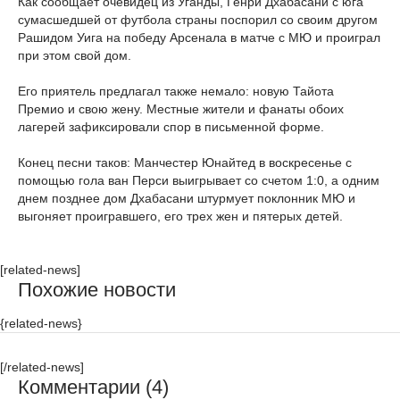
Как сообщает очевидец из Уганды, Генри Дхабасани с юга
сумасшедшей от футбола страны поспорил со своим другом
Рашидом Уига на победу Арсенала в матче с МЮ и проиграл
при этом свой дом.
Его приятель предлагал также немало: новую Тайота
Премио и свою жену. Местные жители и фанаты обоих
лагерей зафиксировали спор в письменной форме.
Конец песни таков: Манчестер Юнайтед в воскресенье с
помощью гола ван Перси выигрывает со счетом 1:0, а одним
днем позднее дом Дхабасани штурмует поклонник МЮ и
выгоняет проигравшего, его трех жен и пятерых детей.
[related-news]
Похожие новости
{related-news}
[/related-news]
Комментарии (4)