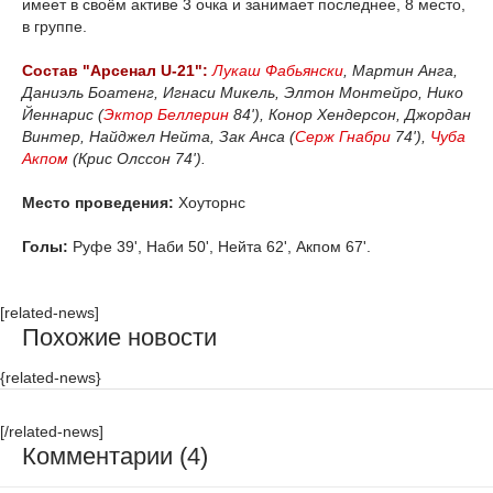
имеет в своём активе 3 очка и занимает последнее, 8 место,
в группе.
Состав "Арсенал U-21":
Лукаш Фабьянски
, Мартин Анга,
Даниэль Боатенг, Игнаси Микель, Элтон Монтейро, Нико
Йеннарис (
Эктор Беллерин
84'), Конор Хендерсон, Джордан
Винтер, Найджел Нейта, Зак Анса (
Серж Гнабри
74'),
Чуба
Акпом
(Крис Олссон 74').
Место проведения:
Хоуторнс
Голы:
Руфе 39', Наби 50', Нейта 62', Акпом 67'.
[related-news]
Похожие новости
{related-news}
[/related-news]
Комментарии (4)