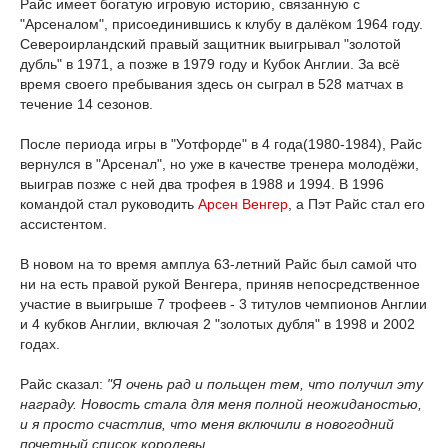
Райс имеет богатую игровую историю, связанную с
"Арсеналом", присоединившись к клубу в далёком 1964 году.
Североирландский правый защитник выигрывал "золотой
дубль" в 1971, а позже в 1979 году и Кубок Англии. За всё
время своего пребывания здесь он сыграл в 528 матчах в
течение 14 сезонов.
После периода игры в "Уотфорде" в 4 года(1980-1984), Райс
вернулся в "Арсенал", но уже в качестве тренера молодёжи,
выиграв позже с ней два трофея в 1988 и 1994. В 1996
командой стал руководить
Арсен Венгер
, а Пэт Райс стал его
ассистентом.
В новом на то время амплуа 63-летний Райс был самой что
ни на есть правой рукой Венгера, приняв непосредственное
участие в выигрыше 7 трофеев - 3 титулов чемпионов Англии
и 4 кубков Англии, включая 2 "золотых дубля" в 1998 и 2002
годах.
Райс сказал:
"Я очень рад и польщен тем, что получил эту
награду. Новость стала для меня полной неожиданостью,
и я просто счастлив, что меня включили в новогодний
почетный список королевы.