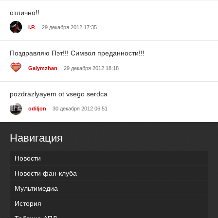
отлично!!
I.P.
29 декабря 2012 17:35
Поздравляю Пэт!!! Символ преданности!!!
Galymzhan
29 декабря 2012 18:18
pozdrazlyayem ot vsego serdca
odiljon
30 декабря 2012 06:51
Навигация
Новости
Новости фан-клуба
Мультимедиа
История