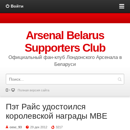
Войти
Arsenal Belarus
Supporters Club
Официальный фан-клуб Лондонского Арсенала в
Беларуси
Полная версия сайта
Пэт Райс удостоился
королевской награды MBE
cesc_93
29 дек 2012
3217