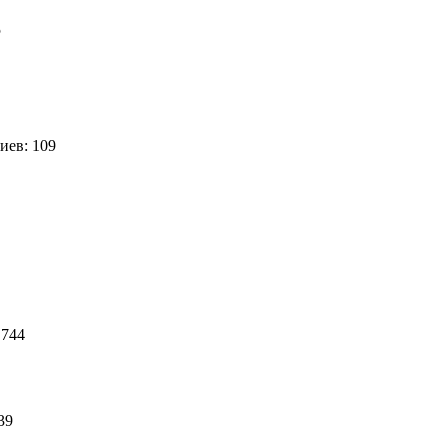
5
иев: 109
4
 744
039