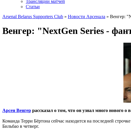
Трансляции матчей
Статьи
Arsenal Belarus Supporters Club
»
Новости Арсенала
» Венгер: "N
Венгер: "NextGen Series - фа
Арсен Венгер
рассказал о том, что он узнал много нового о 
Команда Терри Бёртона сейчас находится на последней строчке
Бильбао в четверг.