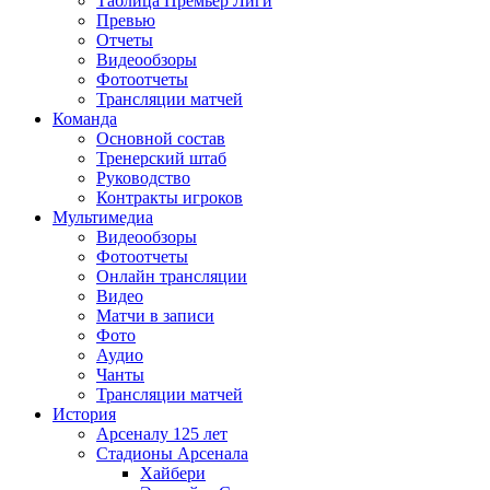
Таблица Премьер Лиги
Превью
Отчеты
Видеообзоры
Фотоотчеты
Трансляции матчей
Команда
Основной состав
Тренерский штаб
Руководство
Контракты игроков
Мультимедиа
Видеообзоры
Фотоотчеты
Онлайн трансляции
Видео
Матчи в записи
Фото
Аудио
Чанты
Трансляции матчей
История
Арсеналу 125 лет
Стадионы Арсенала
Хайбери