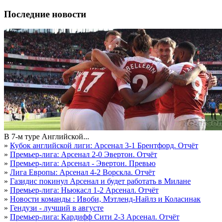
Последние новости
В 7-м туре Английской...
»
Кубок английской лиги: Арсенал 3-1 Брентфорд. Отчёт
»
Премьер-лига: Арсенал 2-0 Эвертон. Отчёт
»
Премьер-лига: Арсенал - Эвертон. Превью
»
Лига Европы: Арсенал 4-2 Ворскла. Отчёт
»
Газидис покинул Арсенал и будет работать в Милане
»
Премьер-лига: Ньюкасл 1-2 Арсенал. Отчёт
»
Новости команды : Ивоби, Мэтленд-Найлз и Коласинак
»
Гендузи - лучший в августе
»
Премьер-лига: Кардифф Сити 2-3 Арсенал. Отчёт