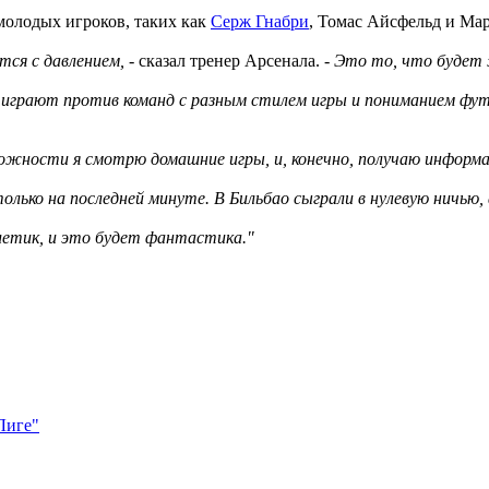
 молодых игроков, таких как
Серж Гнабри
, Томас Айсфельд и Ма
ся с давлением,
- сказал тренер Арсенала. -
Это то, что будет 
и играют против команд с разным стилем игры и пониманием фу
можности я смотрю домашние игры, и, конечно, получаю информац
лько на последней минуте. В Бильбао сыграли в нулевую ничью, 
тлетик, и это будет фантастика."
Лиге"