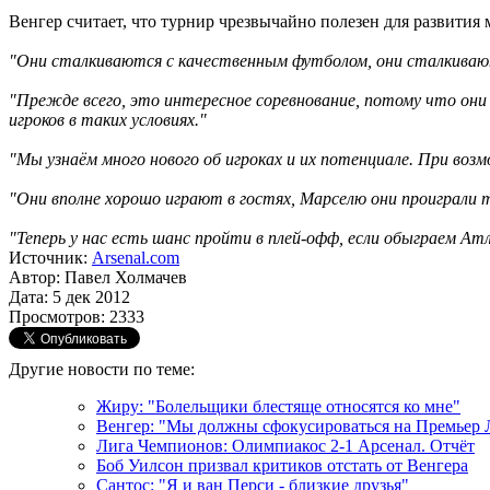
Венгер считает, что турнир чрезвычайно полезен для развития
"Они сталкиваются с качественным футболом, они сталкивают
"Прежде всего, это интересное соревнование, потому что он
игроков в таких условиях."
"Мы узнаём много нового об игроках и их потенциале. При воз
"Они вполне хорошо играют в гостях, Марселю они проиграли то
"Теперь у нас есть шанс пройти в плей-офф, если обыграем А
Источник:
Arsenal.com
Автор: Павел Холмачев
Дата: 5 дек 2012
Просмотров: 2333
Другие новости по теме:
Жиру: "Болельщики блестяще относятся ко мне"
Венгер: "Мы должны сфокусироваться на Премьер 
Лига Чемпионов: Олимпиакос 2-1 Арсенал. Отчёт
Боб Уилсон призвал критиков отстать от Венгера
Сантос: "Я и ван Перси - близкие друзья"