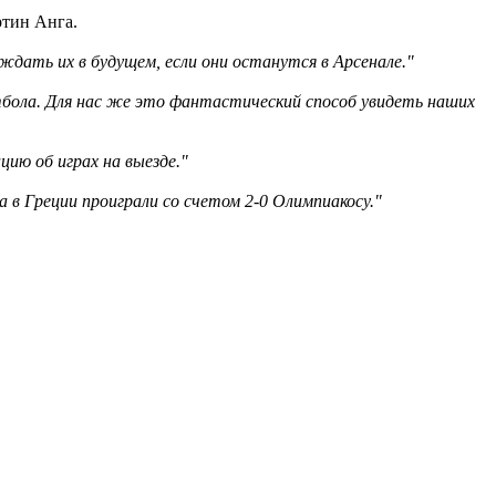
ртин Анга.
ждать их в будущем, если они останутся в Арсенале."
тбола. Для нас же это фантастический способ увидеть наших
ию об играх на выезде."
а в Греции проиграли со счетом 2-0 Олимпиакосу."