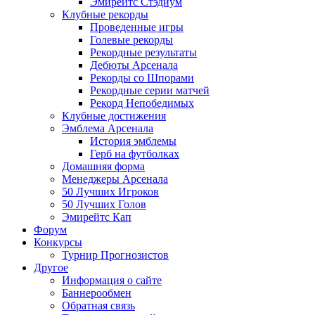
Эмирейтс Стэдиум
Клубные рекорды
Проведенные игры
Голевые рекорды
Рекордные результаты
Дебюты Арсенала
Рекорды со Шпорами
Рекордные серии матчей
Рекорд Непобедимых
Клубные достижения
Эмблема Арсенала
История эмблемы
Герб на футболках
Домашняя форма
Менеджеры Арсенала
50 Лучших Игроков
50 Лучших Голов
Эмирейтс Кап
Форум
Конкурсы
Турнир Прогнозистов
Другое
Информация о сайте
Баннерообмен
Обратная связь