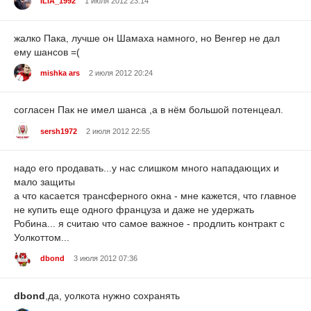
ILIA_1992
1 июля 2012 23:14
жалко Пака, лучше он Шамаха намного, но Венгер не дал
ему шансов =(
mishka ars
2 июля 2012 20:24
согласен Пак не имел шанса ,а в нём большой потенцеал.
sersh1972
2 июля 2012 22:55
надо его продавать...у нас слишком много нападающих и
мало защиты
а что касается трансферного окна - мне кажется, что главное
не купить еще одного француза и даже не удержать
Робина... я считаю что самое важное - продлить контракт с
Уолкоттом...
dbond
3 июля 2012 07:36
dbond
,да, уолкота нужно сохранять