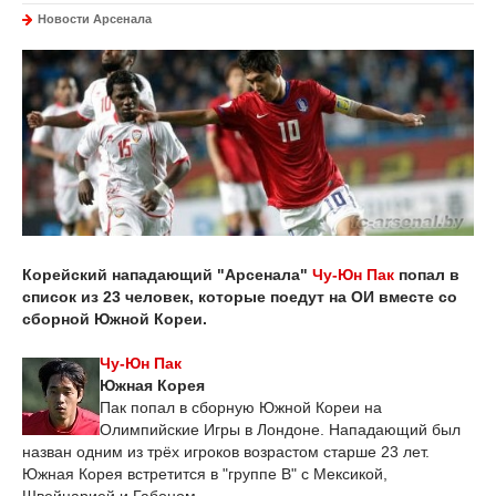
Новости Арсенала
Корейский нападающий "Арсенала"
Чу-Юн Пак
попал в
список из 23 человек, которые поедут на ОИ вместе со
сборной Южной Кореи.
Чу-Юн Пак
Южная Корея
Пак попал в сборную Южной Кореи на
Олимпийские Игры в Лондоне. Нападающий был
назван одним из трёх игроков возрастом старше 23 лет.
Южная Корея встретится в "группе В" с Мексикой,
Швейцарией и Габоном.