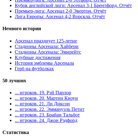
Кубок английской лиги: Арсенал 3-1 Брентфорд. Отчёт
Премьер-лига: Арсенал 2-0 Эвертон. Отчёт
Лига Европы: Арсенал 4-2 Ворскла. Отчёт
Немного истории
Арсенал празднует 125-летие
Стадионы Арсенала: Хайбери
Стадионы Арсенала: Эмирейтс
Клубные достижения
История эмблемы Арсенала
Герб на футболках
50 лучших
... игроков. 19. Рэй Парлор
... игроков. 20. Мартин Киоун
... игроков. 21. Ли Диксон
... игроков. 22. Эммануэль Петит
... игроков. 23. Брайан Тальбот
... игроков. 24. Джон Рэдфорд
Статистика