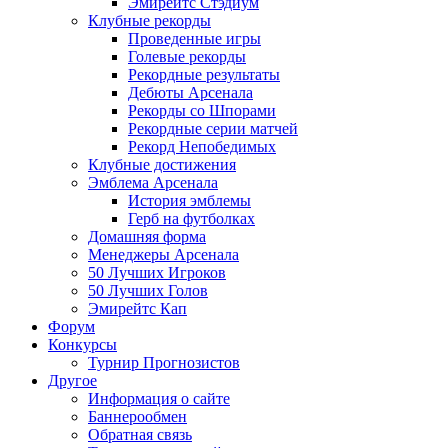
Эмирейтс Стэдиум
Клубные рекорды
Проведенные игры
Голевые рекорды
Рекордные результаты
Дебюты Арсенала
Рекорды со Шпорами
Рекордные серии матчей
Рекорд Непобедимых
Клубные достижения
Эмблема Арсенала
История эмблемы
Герб на футболках
Домашняя форма
Менеджеры Арсенала
50 Лучших Игроков
50 Лучших Голов
Эмирейтс Кап
Форум
Конкурсы
Турнир Прогнозистов
Другое
Информация о сайте
Баннерообмен
Обратная связь