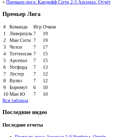
»
Премьер-лига: Кардифф Сити 2-3 Арсенал. Отчёт
Премьер Лига
#
Команда
Игр
Очков
1
Ливерпуль
7
19
2
Ман Сити
7
19
3
Челси
7
17
4
Тоттенхэм
7
15
5
Арсенал
7
15
6
Уотфорд
7
13
7
Лестер
7
12
8
Вулвз
7
12
9
Борнмут
6
10
10
Ман Ю
7
10
Вся таблица
Последние видео
Последние отчеты
Премьер-лига: Арсенал 2-0 Уотфорд. Отчёт