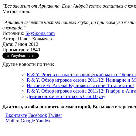
"Все зависит от Аршавина. Если Андрей готов остаться в кома
Митрофанов.
"Аршавин является частью нашего клуба, но при всем уважении
в команде."
Источник:
SkySports.com
Автор: Павел Холмачев
Дата: 7 июн 2012
Просмотров: 1840
Другие новости по теме:
R & Y. Резерв сыграет товарищеский матч с "Борех
R & Y. Обзор игроков сезона 2011/12: Йеннарис и 
На сайте Fc-Arsenal.By появился свой Тотализатор!
R & Y. Обзор игроков сезона 2011/12: Гнабри и Анг
Денилсон хочет остаться в Сан-Паулу
Для того, чтобы оставить комментарий, Вы можете зарегис
Вконтакте
Facebook
Twitter
Mail.ru
Google
Yandex