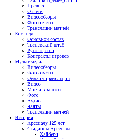
Таблица Премьер Лиги
Превью
Отчеты
Видеообзоры
Фотоотчеты
Трансляции матчей
Команда
Основной состав
Тренерский штаб
Руководство
Контракты игроков
Мультимедиа
Видеообзоры
Фотоотчеты
Онлайн трансляции
Видео
Матчи в записи
Фото
Аудио
Чанты
Трансляции матчей
История
Арсеналу 125 лет
Стадионы Арсенала
Хайбери