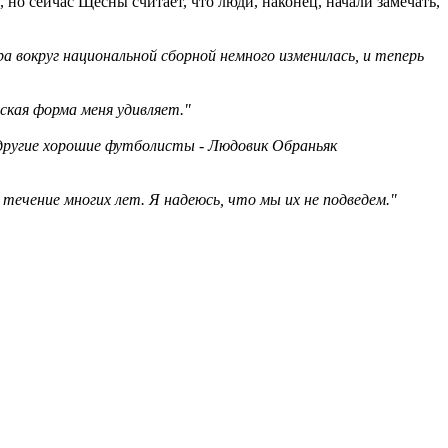
но сейчас Щесны считает, что люди, наконец, начали замечать,
 вокруг национальной сборной немного изменилась, и теперь
ская форма меня удивляет."
и другие хорошие футболисты - Людовик Обраньяк
течение многих лет. Я надеюсь, что мы их не подведем."