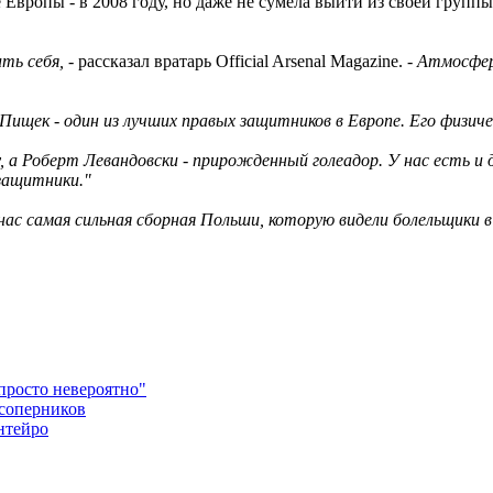
ропы - в 2008 году, но даже не сумела выйти из своей группы, 
ть себя,
- рассказал вратарь Official Arsenal Magazine. -
Атмосфера
ищек - один из лучших правых защитников в Европе. Его физиче
у, а Роберт Левандовски - прирожденный голеадор. У нас есть 
защитники."
с самая сильная сборная Польши, которую видели болельщики в 
просто невероятно"
 соперников
нтейро