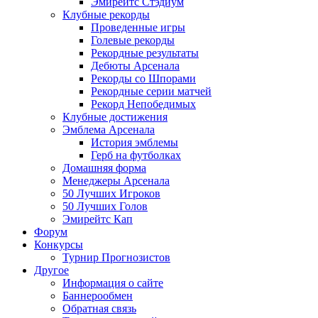
Эмирейтс Стэдиум
Клубные рекорды
Проведенные игры
Голевые рекорды
Рекордные результаты
Дебюты Арсенала
Рекорды со Шпорами
Рекордные серии матчей
Рекорд Непобедимых
Клубные достижения
Эмблема Арсенала
История эмблемы
Герб на футболках
Домашняя форма
Менеджеры Арсенала
50 Лучших Игроков
50 Лучших Голов
Эмирейтс Кап
Форум
Конкурсы
Турнир Прогнозистов
Другое
Информация о сайте
Баннерообмен
Обратная связь