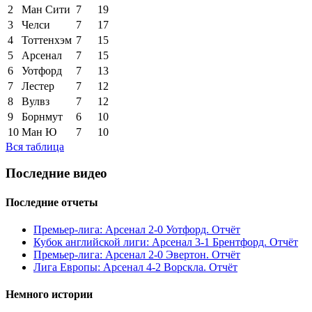
2
Ман Сити
7
19
3
Челси
7
17
4
Тоттенхэм
7
15
5
Арсенал
7
15
6
Уотфорд
7
13
7
Лестер
7
12
8
Вулвз
7
12
9
Борнмут
6
10
10
Ман Ю
7
10
Вся таблица
Последние видео
Последние отчеты
Премьер-лига: Арсенал 2-0 Уотфорд. Отчёт
Кубок английской лиги: Арсенал 3-1 Брентфорд. Отчёт
Премьер-лига: Арсенал 2-0 Эвертон. Отчёт
Лига Европы: Арсенал 4-2 Ворскла. Отчёт
Немного истории