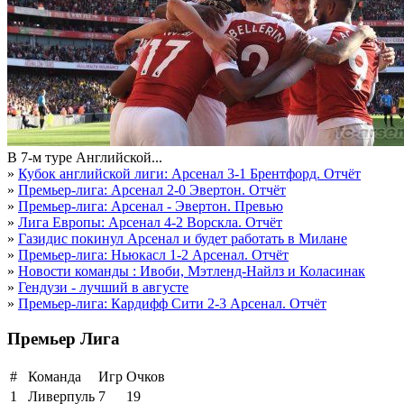
В 7-м туре Английской...
»
Кубок английской лиги: Арсенал 3-1 Брентфорд. Отчёт
»
Премьер-лига: Арсенал 2-0 Эвертон. Отчёт
»
Премьер-лига: Арсенал - Эвертон. Превью
»
Лига Европы: Арсенал 4-2 Ворскла. Отчёт
»
Газидис покинул Арсенал и будет работать в Милане
»
Премьер-лига: Ньюкасл 1-2 Арсенал. Отчёт
»
Новости команды : Ивоби, Мэтленд-Найлз и Коласинак
»
Гендузи - лучший в августе
»
Премьер-лига: Кардифф Сити 2-3 Арсенал. Отчёт
Премьер Лига
#
Команда
Игр
Очков
1
Ливерпуль
7
19