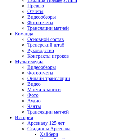
Таблица Премьер Лиги
Превью
Отчеты
Видеообзоры
Фотоотчеты
Трансляции матчей
Команда
Основной состав
Тренерский штаб
Руководство
Контракты игроков
Мультимедиа
Видеообзоры
Фотоотчеты
Онлайн трансляции
Видео
Матчи в записи
Фото
Аудио
Чанты
Трансляции матчей
История
Арсеналу 125 лет
Стадионы Арсенала
Хайбери