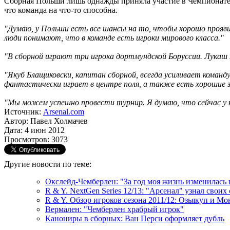
Сборная Польши лишь однажды приняла участие в Чемпионате Ев
что команда на что-то способна.
"Думаю, у Польши есть все шансы на то, чтобы хорошо прояви
люди понимают, что в команде есть игроки мирового класса."
"В сборной играют три игрока дортмундской Боруссии. Лукаш П
"Якуб Блащиковски, капитан сборной, всегда усиливает команд
фантастически играет в центре поля, а также есть хорошие 
"Мы можем успешно провести турнир. Я думаю, что сейчас у на
Источник:
Arsenal.com
Автор: Павел Холмачев
Дата: 4 июн 2012
Просмотров: 3073
Другие новости по теме:
Окслейд-Чемберлен: "За год моя жизнь изменилась 
R & Y. NextGen Series 12/13: "Арсенал" узнал своих
R & Y. Обзор игроков сезона 2011/12: Озьякуп и Мо
Вермален: "Чемберлен храбрый игрок"
Канониры в сборных: Ван Перси оформляет дубль