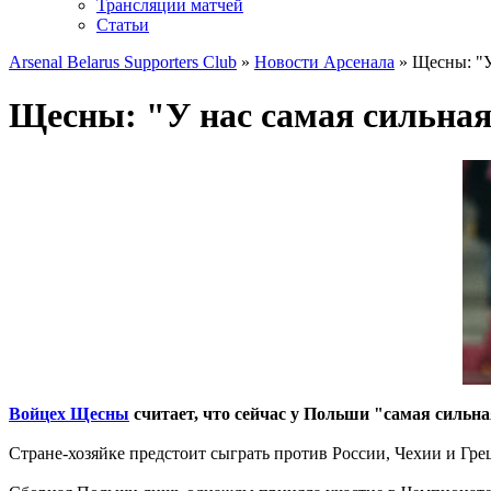
Трансляции матчей
Статьи
Arsenal Belarus Supporters Club
»
Новости Арсенала
» Щесны: "У
Щесны: "У нас самая сильная
Войцех Щесны
считает, что сейчас у Польши "самая сильна
Стране-хозяйке предстоит сыграть против России, Чехии и Гре