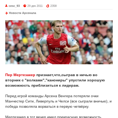
cesc_93
29 дек 2011
2358
Новости Арсенала
Пер Мертезакер
признает,что,сыграв в ничью во
вторник с "волками","канониры" упустили хорошую
возможность приблизиться к лидерам.
Перед игрой команды Арсена Венгера потеряли очки
Манчестер Сити, Ливерпуль и Челси (все сыграли вничью), и
победа позволяла ворваться в первую четвёрку.
Мертезакер в тот вечер имел прекрасную возможность