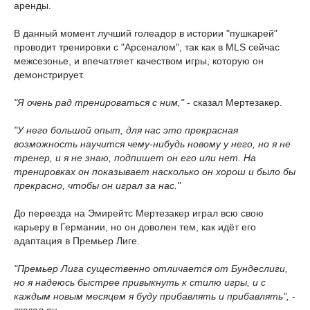
аренды.
В данный момент лучший голеадор в истории "пушкарей"
проводит тренировки с "Арсеналом", так как в MLS сейчас
межсезонье, и впечатляет качеством игры, которую он
демонстрирует.
"Я очень рад тренироваться с ним,"
- сказал Мертезакер.
"У него большой опыт, для нас это прекрасная
возможность научится чему-нибудь новому у него, но я не
тренер, и я не знаю, подпишет он его или нет. На
тренировках он показывает насколько он хорош и было бы
прекрасно, чтобы он играл за нас."
До переезда на Эмирейтс Мертезакер играл всю свою
карьеру в Германии, но он доволен тем, как идёт его
адаптация в Премьер Лиге.
"Премьер Лига существенно отличается от Бундеслиги,
но я надеюсь быстрее привыкнуть к стилю игры, и с
каждым новым месяцем я буду прибавлять и прибавлять",
-