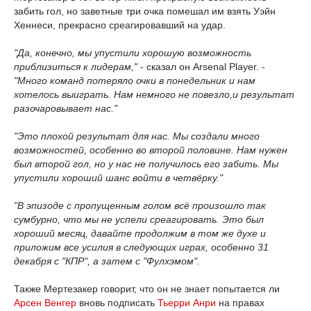
забить гол, но заветные три очка помешал им взять Уэйн
Хеннеси, прекрасно среагировавший на удар.
"Да, конечно, мы упустили хорошую возможность
приблизиться к лидерам,"
- сказал он Arsenal Player. -
"Много команд потеряло очки в понедельник и нам
хотелось выиграть. Нам немного не повезло,и результат
разочаровывает нас."
"Это плохой результат для нас. Мы создали много
возможностей, особенно во второй половине. Нам нужен
был второй гол, но у нас не получилось его забить. Мы
упустили хороший шанс войти в четвёрку."
"В эпизоде с пропущенным голом всё произошло так
сумбурно, что мы не успели среагировать. Это был
хороший месяц, давайте продолжим в том же духе и
приложим все усилия в следующих играх, особенно 31
декабря с "КПР", а затем с "Фулхэмом".
Также Мертезакер говорит, что он не знает попытается ли
Арсен Венгер
вновь подписать
Тьерри Анри
на правах