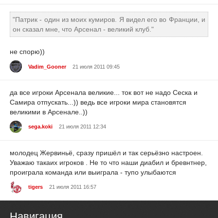
"Патрик - один из моих кумиров. Я видел его во Франции, и
он сказал мне, что Арсенал - великий клуб."
не спорю))
Vadim_Gooner
21 июля 2011 09:45
да все игроки Арсенала великие... ток вот не надо Сеска и
Самира отпускать...)) ведь все игроки мира становятся
великими в Арсенале..))
sega.koki
21 июля 2011 12:34
молодец Жервиньё, сразу пришёл и так серьёзно настроен.
Уважаю такаих игроков . Не то что наши диабил и бревнтнер,
проиграла команда или выиграла - тупо улыбаются
tigers
21 июля 2011 16:57
Навигация