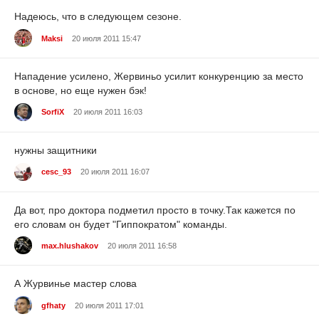
Надеюсь, что в следующем сезоне.
Maksi
20 июля 2011 15:47
Нападение усилено, Жервиньо усилит конкуренцию за место
в основе, но еще нужен бэк!
SorfiX
20 июля 2011 16:03
нужны защитники
cesc_93
20 июля 2011 16:07
Да вот, про доктора подметил просто в точку.Так кажется по
его словам он будет "Гиппократом" команды.
max.hlushakov
20 июля 2011 16:58
А Журвинье мастер слова
gfhaty
20 июля 2011 17:01