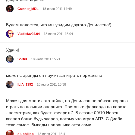
Gunner_MDL
18 июля 2011 14:49
Будем надеется, что мы увидим другого Денилсена!)
Vladislav94.04
18 июля 2011 15:04
Удачи!
SorfiX
18 июля 2011 15:21
может с аренды он научиться играть нормально
ILIA_1992
18 июля 2011 15:38
Может для многих это тайна, но Денилсон не обязан хорошо
играть на позиции опорника. Поставьте форварда на ворота
- посмотрим, как будет "феерить". В сезоне 09/10 Невеш
клепал банки будь здоров, потому что играл АПЗ. С Диаби
тоже самое. Выводы напрашиваются сами.
gluphilipp
18 июля 2011 15:41