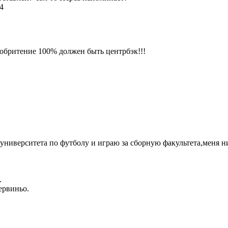
84
риобритение 100% должен быть центрбэк!!!
университета по футболу и играю за сборную факультета,меня ни
.
ервиньо.