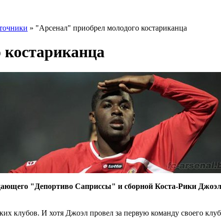
точники
» "Арсенал" приобрел молодого костариканца
о костариканца
дающего "Депортиво Саприссы" и сборной Коста-Рики Джоэла
их клубов. И хотя Джоэл провел за первую команду своего клуба