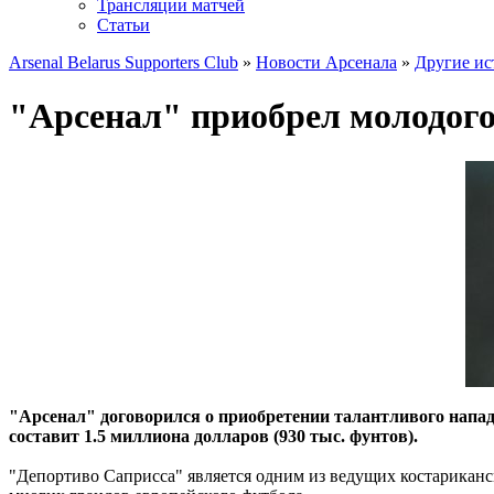
Трансляции матчей
Статьи
Arsenal Belarus Supporters Club
»
Новости Арсенала
»
Другие ис
"Арсенал" приобрел молодог
"Арсенал" договорился о приобретении талантливого напа
составит 1.5 миллиона долларов (930 тыс. фунтов).
"Депортиво Саприсса" является одним из ведущих костариканск