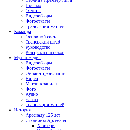
Таблица Премьер Лиги
Превью
Отчеты
Видеообзоры
Фотоотчеты
Трансляции матчей
Команда
Основной состав
Тренерский штаб
Руководство
Контракты игроков
Мультимедиа
Видеообзоры
Фотоотчеты
Онлайн трансляции
Видео
Матчи в записи
Фото
Аудио
Чанты
Трансляции матчей
История
Арсеналу 125 лет
Стадионы Арсенала
Хайбери