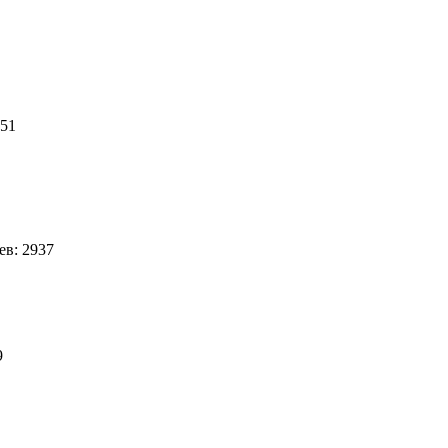
8
 51
в: 2937
39