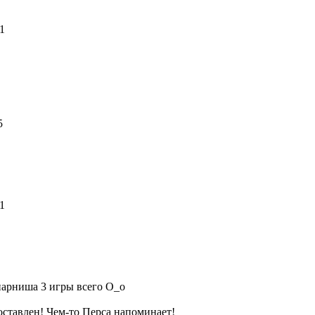
51
65
51
парниша 3 игры всего О_о
поставлен! Чем-то Перса напоминает!