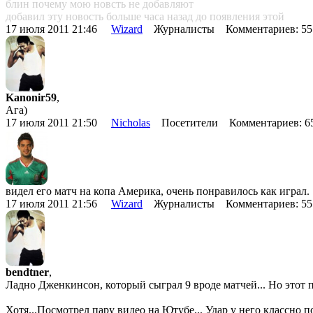
блин почему мою новсть не добавляют
добавил эту новость больше часа назад до появления этой
17 июля 2011 21:46
Wizard
Журналисты Комментариев: 5
Kanonir59
,
Ага)
17 июля 2011 21:50
Nicholas
Посетители Комментариев: 
видел его матч на копа Америка, очень понравилось как играл.
17 июля 2011 21:56
Wizard
Журналисты Комментариев: 5
bendtner
,
Ладно Дженкинсон, который сыграл 9 вроде матчей... Но этот 
Хотя...Посмотрел пару видео на Ютубе... Удар у него классно 