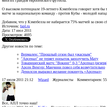
многих грандов европейского футбола.
О высоком потенциале 19-летнего Кэмпбелла говорит хотя бы т
матче за национальную команду - против Кубы - молодой напа
Добавим, что у Кэмпбелла не набирается 75% матчей за свою с
Источник:
fapl.ru
Дата: 17 июл 2011
Просмотров: 4695
Другие новости по теме:
Вермален: "Прошлый сезон был ужасным"
"Арсенал" не теряет попыток заполучить Мату
Товарищеский матч: "Вокинг" 0-3 "Арсенал (резерв
Арсен Венгер: Манчини повел себя возмутительно
Денилсон выразил желание покинуть «Арсенал»
17 июля 2011 21:12
Wizard
Журналисты Комментариев: 5
Все, АПЛ точно наш!