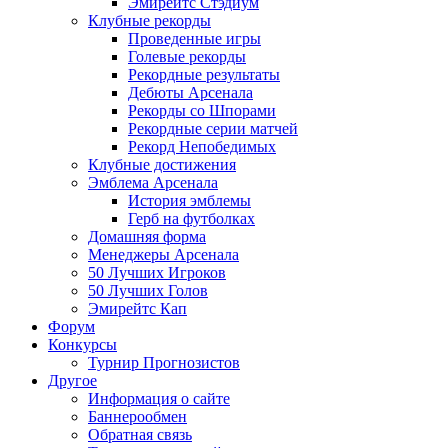
Эмирейтс Стэдиум
Клубные рекорды
Проведенные игры
Голевые рекорды
Рекордные результаты
Дебюты Арсенала
Рекорды со Шпорами
Рекордные серии матчей
Рекорд Непобедимых
Клубные достижения
Эмблема Арсенала
История эмблемы
Герб на футболках
Домашняя форма
Менеджеры Арсенала
50 Лучших Игроков
50 Лучших Голов
Эмирейтс Кап
Форум
Конкурсы
Турнир Прогнозистов
Другое
Информация о сайте
Баннерообмен
Обратная связь