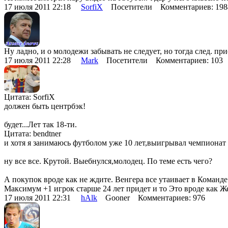
17 июля 2011 22:18
SorfiX
Посетители Комментариев: 19
Ну ладно, и о молодежи забывать не следует, но тогда след. п
17 июля 2011 22:28
Mark
Посетители Комментариев: 103
Цитата: SorfiX
должен быть центрбэк!
будет...Лет так 18-ти.
Цитата: bendtner
и хотя я занимаюсь футболом уже 10 лет,выигрывал чемпионат 
ну все все. Крутой. Выебнулся,молодец. По теме есть чего?
А покупок вроде как не ждите. Венгера все утаивает в Команде
Максимум +1 игрок старше 24 лет придет и то Это вроде как Ж
17 июля 2011 22:31
hAlk
Gooner Комментариев: 976