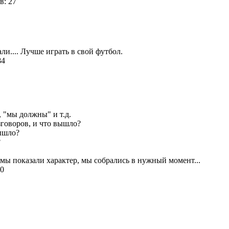
в: 27
и.... Лучше играть в свой футбол.
84
, "мы должны" и т.д.
говоров, и что вышло?
вышло?
?
 мы показали характер, мы собрались в нужный момент...
70