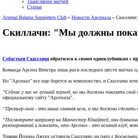
Трансляции матчей
Статьи
Arsenal Belarus Supporters Club
»
Новости Арсенала
» Скиллачи:
Скиллачи: "Мы должны показ
Себастьен Скиллачи
обратился к своим одноклубникам с пр
Команда Арсена Венгера лишь раз в последних шести матчах о
Но "Арсенал" все еще борется за чемпионство, и Скиллачи хоч
“Сейчас у нас не лучший период, но мы должны показать св
официальному сайту "Арсенала".
“Премьер-лига - это наша главная цель, и мы должны сделат
“Посмотрите например на Манчестер Юнайтед, они буквально
разочарований и показать, что Арсенал - это великий клуб, 
Травма Йохана Джуру оставила Скиллачи, на пару с Косьельни