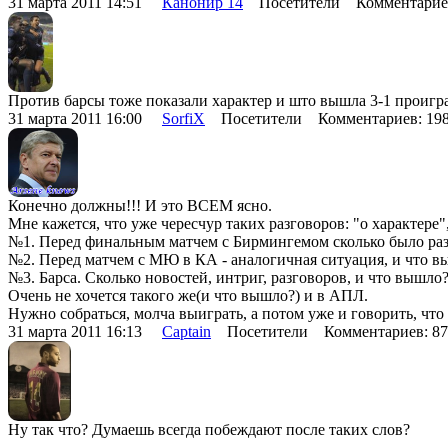
31 марта 2011 14:51
Канонир 14
Посетители Комментарие
Против барсы тоже показали характер и што вышла 3-1 проиграл
31 марта 2011 16:00
SorfiX
Посетители Комментариев: 19
Конечно должны!!! И это ВСЕМ ясно.
Мне кажется, что уже чересчур таких разговоров: "о характере"
№1. Перед финальным матчем с Бирмингемом сколько было раз
№2. Перед матчем с МЮ в КА - аналогичная ситуация, и что 
№3. Барса. Сколько новостей, интриг, разговоров, и что вышло
Очень не хочется такого же(и что вышло?) и в АПЛ.
Нужно собраться, молча выиграть, а потом уже и говорить, что
31 марта 2011 16:13
Captain
Посетители Комментариев: 8
Ну так что? Думаешь всегда побеждают после таких слов?