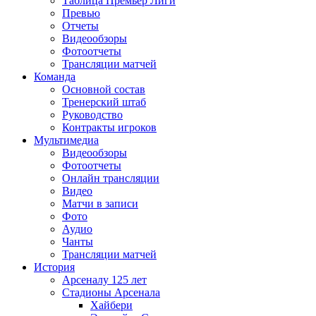
Таблица Премьер Лиги
Превью
Отчеты
Видеообзоры
Фотоотчеты
Трансляции матчей
Команда
Основной состав
Тренерский штаб
Руководство
Контракты игроков
Мультимедиа
Видеообзоры
Фотоотчеты
Онлайн трансляции
Видео
Матчи в записи
Фото
Аудио
Чанты
Трансляции матчей
История
Арсеналу 125 лет
Стадионы Арсенала
Хайбери