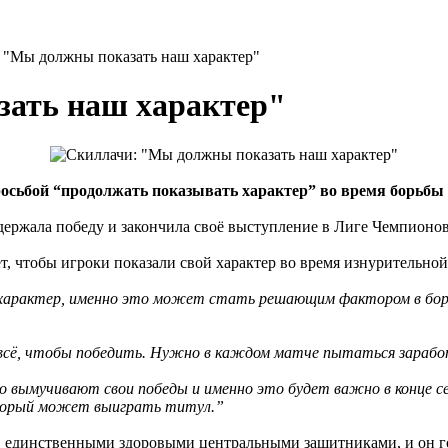
 "Мы должны показать наш характер"
ать наш характер"
осьбой “продолжать показывать характер” во время борьбы
держала победу и закончила своё выступление в Лиге Чемпионо
ет, чтобы игроки показали свой характер во время изнурительн
ой характер, именно это может стать решающим фактором в бо
ь всё, чтобы победить. Нужно в каждом матче пытаться зарабо
 вымучивают свои победы и именно это будет важно в конце с
который может выиграть титул.”
, единственными здоровыми центральными защитниками, и он го