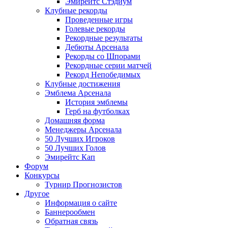
Эмирейтс Стэдиум
Клубные рекорды
Проведенные игры
Голевые рекорды
Рекордные результаты
Дебюты Арсенала
Рекорды со Шпорами
Рекордные серии матчей
Рекорд Непобедимых
Клубные достижения
Эмблема Арсенала
История эмблемы
Герб на футболках
Домашняя форма
Менеджеры Арсенала
50 Лучших Игроков
50 Лучших Голов
Эмирейтс Кап
Форум
Конкурсы
Турнир Прогнозистов
Другое
Информация о сайте
Баннерообмен
Обратная связь