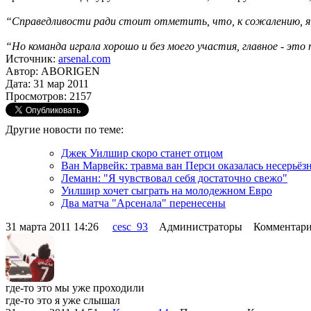
“Справедливости ради стоит отметить, что, к сожалению, я иг
“Но команда играла хорошо и без моего участия, главное - эт
Источник:
arsenal.com
Автор: ABORIGEN
Дата: 31 мар 2011
Просмотров: 2157
Другие новости по теме:
Джек Уилшир скоро станет отцом
Ван Марвейк: травма ван Перси оказалась несерьёз
Леманн: "Я чувствовал себя достаточно свежо"
Уилшир хочет сыграть на молодежном Евро
Два матча "Арсенала" перенесены
31 марта 2011 14:26
cesc_93
Администраторы Комментари
где-то это мы уже проходили
где-то это я уже слышал