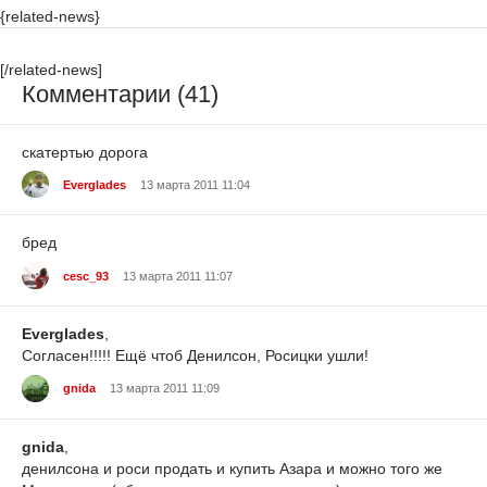
{related-news}
[/related-news]
Комментарии (41)
скатертью дорога
Everglades
13 марта 2011 11:04
бред
cesc_93
13 марта 2011 11:07
Everglades
,
Согласен!!!!! Ещё чтоб Денилсон, Росицки ушли!
gnida
13 марта 2011 11:09
gnida
,
денилсона и роси продать и купить Азара и можно того же