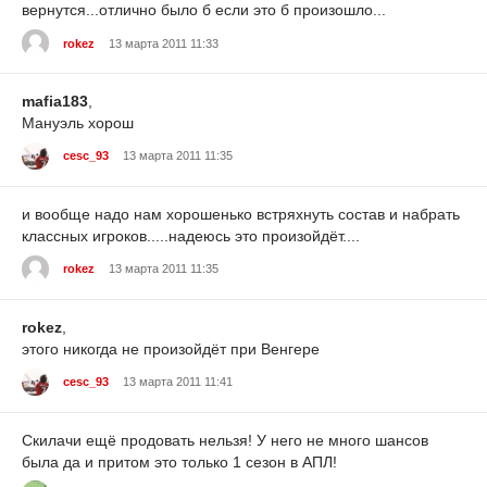
вернутся...отлично было б если это б произошло...
rokez
13 марта 2011 11:33
mafia183
,
Мануэль хорош
cesc_93
13 марта 2011 11:35
и вообще надо нам хорошенько встряхнуть состав и набрать
классных игроков.....надеюсь это произойдёт....
rokez
13 марта 2011 11:35
rokez
,
этого никогда не произойдёт при Венгере
cesc_93
13 марта 2011 11:41
Скилачи ещё продовать нельзя! У него не много шансов
была да и притом это только 1 сезон в АПЛ!