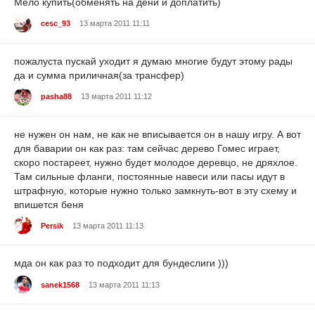
Мело купить(обменять на дени и доплатить)
cesc_93
13 марта 2011 11:11
пожалуста пускай уходит я думаю многие будут этому рады
да и сумма приличная(за трансфер)
pasha88
13 марта 2011 11:12
не нужен он нам, не как не вписывается он в нашу игру. А вот
для баварии он как раз: там сейчас дерево Гомес играет,
скоро постареет, нужно будет молодое деревцо, не дряхлое.
Там сильные фланги, постоянные навеси или пасы идут в
штрафную, которые нужно только замкнуть-вот в эту схему и
впишется беня
Persik
13 марта 2011 11:13
мда он как раз то подходит для бундеслиги )))
sanek1568
13 марта 2011 11:13