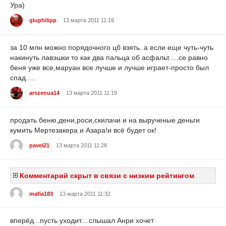
Ура)
gluphilipp
13 марта 2011 11:19
за 10 млн можно порядочного цб взять..а если еще чуть-чуть
накинуть лавэшки то как два пальца об асфальт.....се равно
беня уже все,маруан все лучше и лучше играет-просто был
спад.....
arszenua14
13 марта 2011 11:19
продать беню,дени,роси,скилачи и на вырученые деньги
кумить Мертезакера и Азара!и всё будет ок!
pavel21
13 марта 2011 11:28
Комментарий скрыт в связи с низким рейтингом
mafia183
13 марта 2011 11:32
вперёд...пусть уходит....слышал Анри хочет