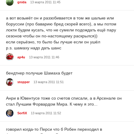
gnida
13 марта 2011 11:45
а вот возьмёт он и раззобивается в том же шальке или
боруссии (про баварию бред скорей всего), а мы потом
локти будем кусать, что не сумели подождать ещё пару
сезонов чтобы он по-настоящему раскрылся))
если серьёзно, то было бы лучше если он ушёл
p.s. шамаху надо дать шанс
ap4u
13 марта 2011 11:46
бендтнер получше Шамаха будет
stopper
13 марта 2011 11:51
Анри в Ювентусе тоже со счетов списали, а в Арсенале он
стал Лучшим Форвардом Мира. К чему я это...
SorfiX
13 марта 2011 11:52
говорил когда-то Перси что б Робен переходил в