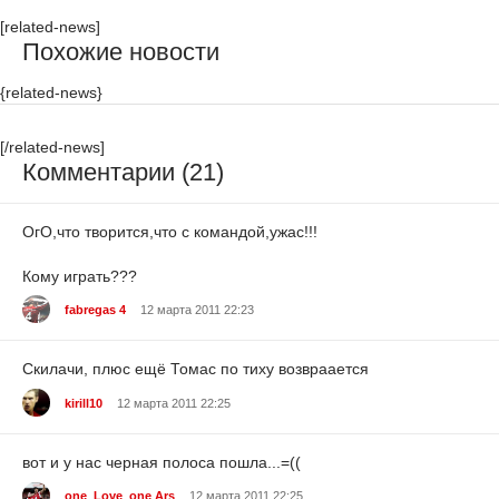
[related-news]
Похожие новости
{related-news}
[/related-news]
Комментарии (21)
ОгО,что творится,что с командой,ужас!!!
Кому играть???
fabregas 4
12 марта 2011 22:23
Скилачи, плюс ещё Томас по тиху возвраается
kirill10
12 марта 2011 22:25
вот и у нас черная полоса пошла...=((
one_Love_one Ars
12 марта 2011 22:25