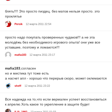
блять!!!! Это просто пиздец. без матов нельзя просто. это
проклятье
Persik
12 марта 2011 22:54
просто надо покупать проверенных чудаков!!! а не эта
молодёжь без необходимого игрового опыта! они уже все
уставшие, поэтому и ломаются!!!
mafia183
12 марта 2011 23:17
mafia183
,согласен
но и мистика тут тоже есть
а насчет апл - хорошо что перерыв скоро, может оклемаются
sheff
12 марта 2011 23:22
Вся надежда на то,что если вермален успеет восстановиться
к апрелю.Хоть какое то укрепление в защите будет
ILIA_1992
13 марта 2011 01:03