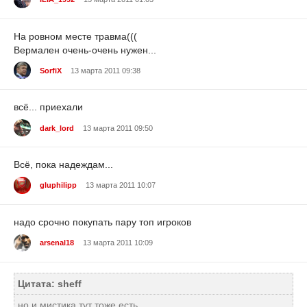
На ровном месте травма(((
Вермален очень-очень нужен...
SorfiX
13 марта 2011 09:38
всё... приехали
dark_lord
13 марта 2011 09:50
Всё, пока надеждам...
gluphilipp
13 марта 2011 10:07
надо срочно покупать пару топ игроков
arsenal18
13 марта 2011 10:09
Цитата: sheff
но и мистика тут тоже есть