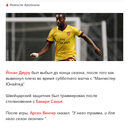
Новости Арсенала
Йохан Джуру
был выбыл до конца сезона, после того как
вывихнул плечо во время субботнего матча с "Манчестер
Юнайтед".
Швейцарский защитник был травмирован после
столкновения с
Бакари Санья
.
После игры,
Арсен Венгер
сказал:
"У него травма, и для
него сезон окончен ".