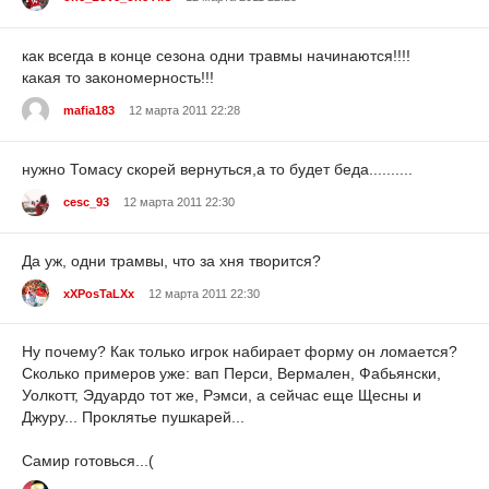
как всегда в конце сезона одни травмы начинаются!!!!
какая то закономерность!!!
mafia183
12 марта 2011 22:28
нужно Томасу скорей вернуться,а то будет беда..........
cesc_93
12 марта 2011 22:30
Да уж, одни трамвы, что за хня творится?
xXPosTaLXx
12 марта 2011 22:30
Ну почему? Как только игрок набирает форму он ломается?
Сколько примеров уже: вап Перси, Вермален, Фабьянски,
Уолкотт, Эдуардо тот же, Рэмси, а сейчас еще Щесны и
Джуру... Проклятье пушкарей...
Самир готовься...(