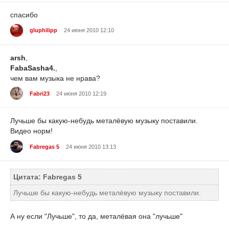
спасибо
gluphilipp
24 июня 2010 12:10
arsh
,
FabaSasha4.
,
чем вам музыка не нрава?
Fabri23
24 июня 2010 12:19
Лучьше бы какую-небудь металёвую музыку поставили.
Видео норм!
Fabregas 5
24 июня 2010 13:13
Цитата: Fabregas 5
Лучьше бы какую-небудь металёвую музыку поставили.
А ну если "Лучьше", то да, металёвая она "лучьше"
___