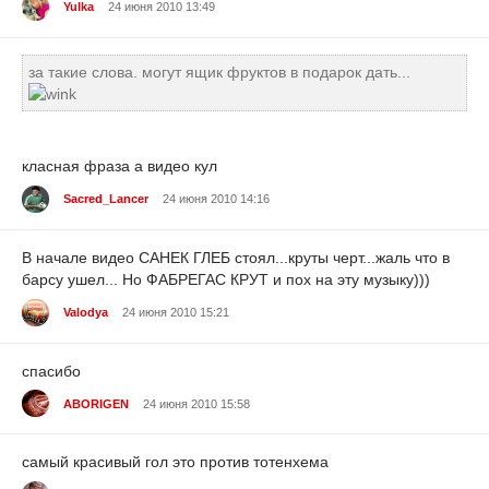
Yulka
24 июня 2010 13:49
за такие слова. могут ящик фруктов в подарок дать...
класная фраза а видео кул
Sacred_Lancer
24 июня 2010 14:16
В начале видео САНЕК ГЛЕБ стоял...круты черт...жаль что в
барсу ушел... Но ФАБРЕГАС КРУТ и пох на эту музыку)))
Valodya
24 июня 2010 15:21
спасибо
ABORIGEN
24 июня 2010 15:58
самый красивый гол это против тотенхема