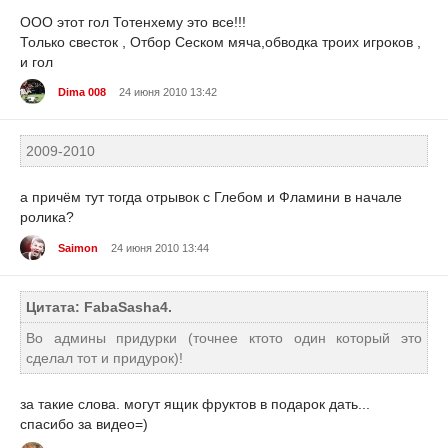
ООО этот гол Тотенхему это все!!!
Только свесток , Отбор Сеском мяча,обводка троих игроков ,
и гол
Dima 008
24 июня 2010 13:42
2009-2010
а причём тут тогда отрывок с Глебом и Фламини в начале
ролика?
Saimon
24 июня 2010 13:44
Цитата: FabaSasha4.
Во админы придурки (точнее ктото один который это
сделал тот и придурок)!
за такие слова. могут ящик фруктов в подарок дать...
спасибо за видео=)