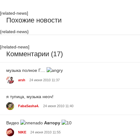
[related-news]
Похожие новости
{related-news}
[/related-news]
Комментарии (17)
музыка полное Г....
arsh
24 июня 2010 11:37
я тупица
, музыка неоч!
FabaSasha4.
24 июня 2010 11:40
Видео
Автору
NIKE
24 июня 2010 11:55