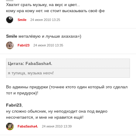
Хватит срать музыку, на вкус и цвет...
кому нра кому нет. не стоит высказывать своё фе
Smile
24 июня 2010 13:25
Smile
металёвую и лучьше ахахаха=)
Fabri23
24 июня 2010 13:35
Цитата: FabaSasha4.
я тупица, музыка неоч!
Во админы придурки (точнее ктото один который это сделал
тот и придурок)!
Fabri23
,
ну сложно обьясник, ну неподходит она под видео
несочетается, и мне не нравится ещё!
FabaSasha4.
24 июня 2010 13:39