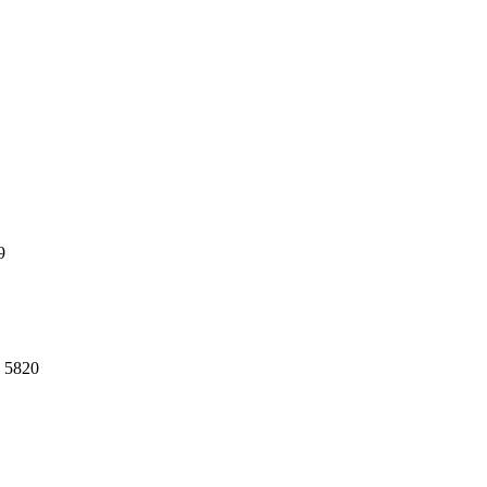
5
89
 5820