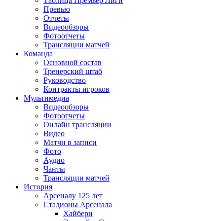
Таблица Премьер Лиги
Превью
Отчеты
Видеообзоры
Фотоотчеты
Трансляции матчей
Команда
Основной состав
Тренерский штаб
Руководство
Контракты игроков
Мультимедиа
Видеообзоры
Фотоотчеты
Онлайн трансляции
Видео
Матчи в записи
Фото
Аудио
Чанты
Трансляции матчей
История
Арсеналу 125 лет
Стадионы Арсенала
Хайбери