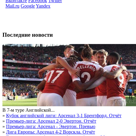
Вконтакте
Facebook
Twitter
Mail.ru
Google
Yandex
Последние новости
В 7-м туре Английской...
»
Кубок английской лиги: Арсенал 3-1 Брентфорд. Отчёт
»
Премьер-лига: Арсенал 2-0 Эвертон. Отчёт
»
Премьер-лига: Арсенал - Эвертон. Превью
»
Лига Европы: Арсенал 4-2 Ворскла. Отчёт