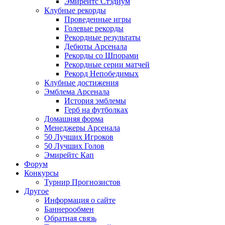
Эмирейтс Стэдиум
Клубные рекорды
Проведенные игры
Голевые рекорды
Рекордные результаты
Дебюты Арсенала
Рекорды со Шпорами
Рекордные серии матчей
Рекорд Непобедимых
Клубные достижения
Эмблема Арсенала
История эмблемы
Герб на футболках
Домашняя форма
Менеджеры Арсенала
50 Лучших Игроков
50 Лучших Голов
Эмирейтс Кап
Форум
Конкурсы
Турнир Прогнозистов
Другое
Информация о сайте
Баннерообмен
Обратная связь