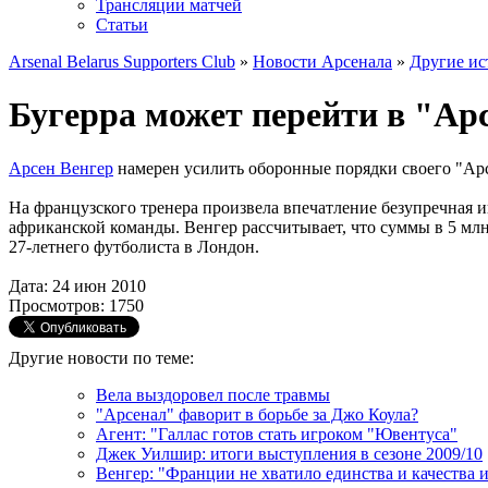
Трансляции матчей
Статьи
Arsenal Belarus Supporters Club
»
Новости Арсенала
»
Другие ис
Бугерра может перейти в "Ар
Арсен Венгер
намерен усилить оборонные порядки своего "Арс
На французского тренера произвела впечатление безупречная и
африканской команды. Венгер рассчитывает, что суммы в 5 млн
27-летнего футболиста в Лондон.
Дата: 24 июн 2010
Просмотров: 1750
Другие новости по теме:
Вела выздоровел после травмы
"Арсенал" фаворит в борьбе за Джо Коула?
Агент: "Галлас готов стать игроком "Ювентуса"
Джек Уилшир: итоги выступления в сезоне 2009/10
Венгер: "Франции не хватило единства и качества 