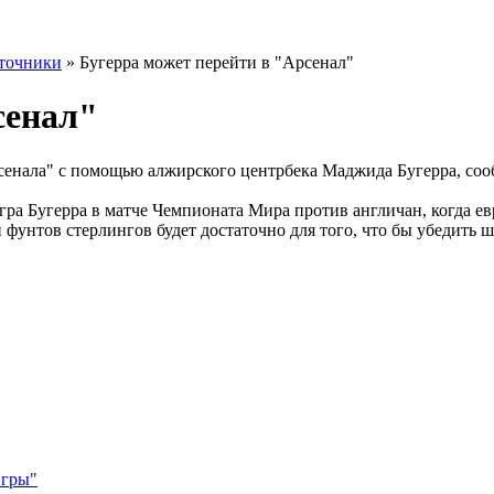
точники
» Бугерра может перейти в "Арсенал"
сенал"
енала" с помощью алжирского центрбека Маджида Бугерра, сообщ
гра Бугерра в матче Чемпионата Мира против англичан, когда е
 фунтов стерлингов будет достаточно для того, что бы убедить
игры"