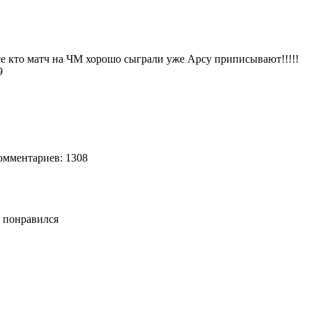
к все кто матч на ЧМ хорошо сыграли уже Арсу приписывают!!!!!
89
мментариев: 1308
е понравился