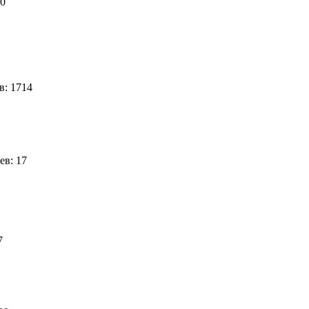
50
в: 1714
ев: 17
47