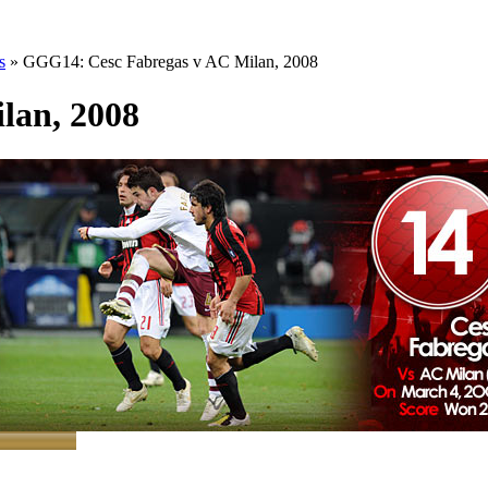
s
» GGG14: Cesc Fabregas v AC Milan, 2008
lan, 2008
брегас v Милан