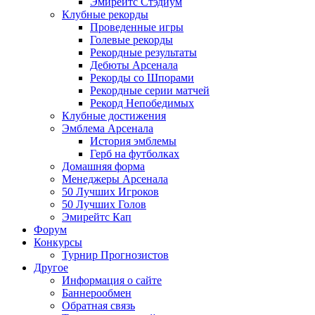
Эмирейтс Стэдиум
Клубные рекорды
Проведенные игры
Голевые рекорды
Рекордные результаты
Дебюты Арсенала
Рекорды со Шпорами
Рекордные серии матчей
Рекорд Непобедимых
Клубные достижения
Эмблема Арсенала
История эмблемы
Герб на футболках
Домашняя форма
Менеджеры Арсенала
50 Лучших Игроков
50 Лучших Голов
Эмирейтс Кап
Форум
Конкурсы
Турнир Прогнозистов
Другое
Информация о сайте
Баннерообмен
Обратная связь