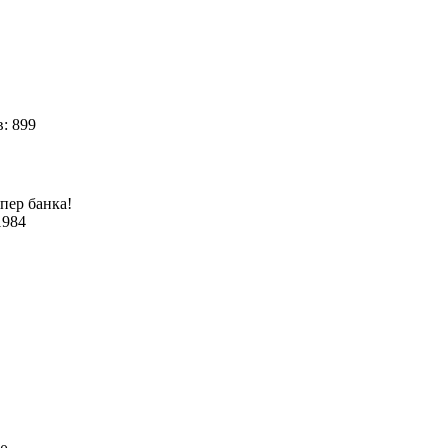
: 899
упер банка!
1984
4