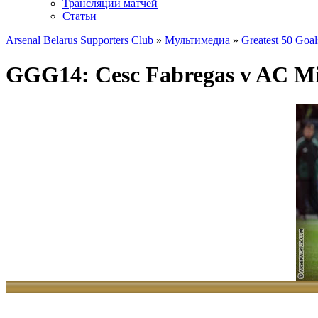
Трансляции матчей
Статьи
Arsenal Belarus Supporters Club
»
Мультимедиа
»
Greatest 50 Goal
GGG14: Cesc Fabregas v AC Mi
Gunners' 50th Greatest Goal - Сеск Фа