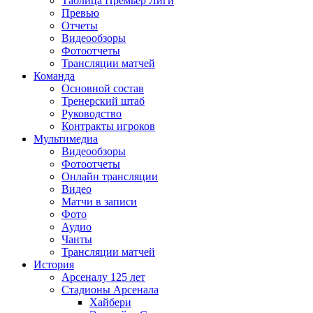
Таблица Премьер Лиги
Превью
Отчеты
Видеообзоры
Фотоотчеты
Трансляции матчей
Команда
Основной состав
Тренерский штаб
Руководство
Контракты игроков
Мультимедиа
Видеообзоры
Фотоотчеты
Онлайн трансляции
Видео
Матчи в записи
Фото
Аудио
Чанты
Трансляции матчей
История
Арсеналу 125 лет
Стадионы Арсенала
Хайбери