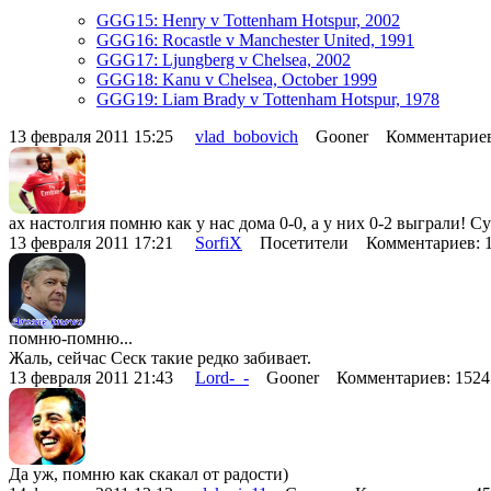
GGG15: Henry v Tottenham Hotspur, 2002
GGG16: Rocastle v Manchester United, 1991
GGG17: Ljungberg v Chelsea, 2002
GGG18: Kanu v Chelsea, October 1999
GGG19: Liam Brady v Tottenham Hotspur, 1978
13 февраля 2011 15:25
vlad_bobovich
Gooner Комментариев
ах настолгия помню как у нас дома 0-0, а у них 0-2 выграли! С
13 февраля 2011 17:21
SorfiX
Посетители Комментариев: 
помню-помню...
Жаль, сейчас Сеск такие редко забивает.
13 февраля 2011 21:43
Lord-_-
Gooner Комментариев: 152
Да уж, помню как скакал от радости)