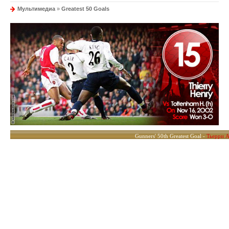
Мультимедиа
»
Greatest 50 Goals
Gunners' 50th Greatest Goal -
Тьерри 