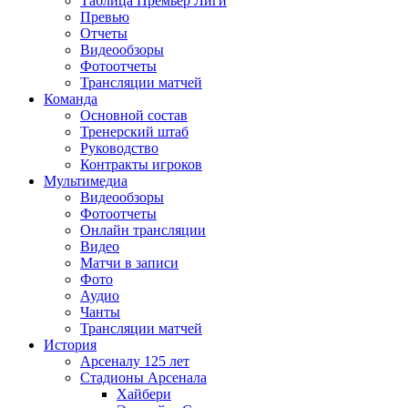
Таблица Премьер Лиги
Превью
Отчеты
Видеообзоры
Фотоотчеты
Трансляции матчей
Команда
Основной состав
Тренерский штаб
Руководство
Контракты игроков
Мультимедиа
Видеообзоры
Фотоотчеты
Онлайн трансляции
Видео
Матчи в записи
Фото
Аудио
Чанты
Трансляции матчей
История
Арсеналу 125 лет
Стадионы Арсенала
Хайбери