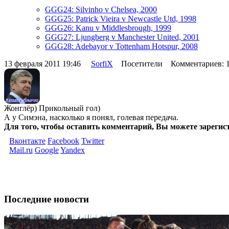
GGG24: Silvinho v Chelsea, 2000
GGG25: Patrick Vieira v Newcastle Utd, 1998
GGG26: Kanu v Middlesbrough, 1999
GGG27: Ljungberg v Manchester United, 2001
GGG28: Adebayor v Tottenham Hotspur, 2008
13 февраля 2011 19:46
SorfiX
Посетители Комментариев: 
Жонглёр) Прикольный гол)
А у Симэна, насколько я понял, голевая передача.
Для того, чтобы оставить комментарий, Вы можете зарегис
Вконтакте
Facebook
Twitter
Mail.ru
Google
Yandex
Последние новости