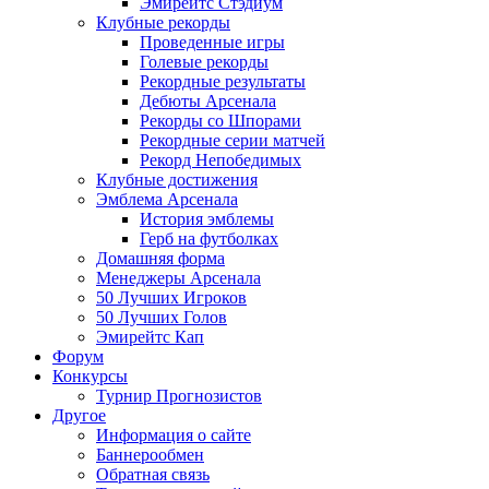
Эмирейтс Стэдиум
Клубные рекорды
Проведенные игры
Голевые рекорды
Рекордные результаты
Дебюты Арсенала
Рекорды со Шпорами
Рекордные серии матчей
Рекорд Непобедимых
Клубные достижения
Эмблема Арсенала
История эмблемы
Герб на футболках
Домашняя форма
Менеджеры Арсенала
50 Лучших Игроков
50 Лучших Голов
Эмирейтс Кап
Форум
Конкурсы
Турнир Прогнозистов
Другое
Информация о сайте
Баннерообмен
Обратная связь