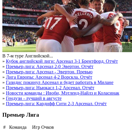
В 7-м туре Английской...
»
Кубок английской лиги: Арсенал 3-1 Брентфорд. Отчёт
»
Премьер-лига: Арсенал 2-0 Эвертон. Отчёт
»
Премьер-лига: Арсенал - Эвертон. Превью
»
Лига Европы: Арсенал 4-2 Ворскла. Отчёт
»
Газидис покинул Арсенал и будет работать в Милане
»
Премьер-лига: Ньюкасл 1-2 Арсенал. Отчёт
»
Новости команды : Ивоби, Мэтленд-Найлз и Коласинак
»
Гендузи - лучший в августе
»
Премьер-лига: Кардифф Сити 2-3 Арсенал. Отчёт
Премьер Лига
#
Команда
Игр
Очков