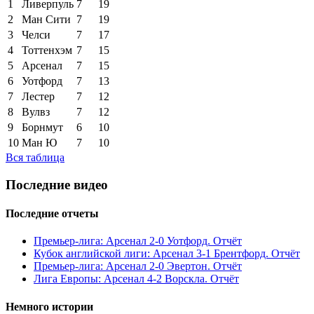
1
Ливерпуль
7
19
2
Ман Сити
7
19
3
Челси
7
17
4
Тоттенхэм
7
15
5
Арсенал
7
15
6
Уотфорд
7
13
7
Лестер
7
12
8
Вулвз
7
12
9
Борнмут
6
10
10
Ман Ю
7
10
Вся таблица
Последние видео
Последние отчеты
Премьер-лига: Арсенал 2-0 Уотфорд. Отчёт
Кубок английской лиги: Арсенал 3-1 Брентфорд. Отчёт
Премьер-лига: Арсенал 2-0 Эвертон. Отчёт
Лига Европы: Арсенал 4-2 Ворскла. Отчёт
Немного истории