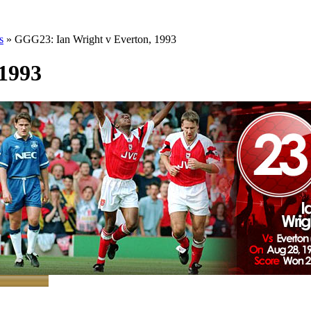
s
» GGG23: Ian Wright v Everton, 1993
1993
 Райт v Эвертон