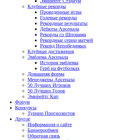
Эмирейтс Стэдиум
Клубные рекорды
Проведенные игры
Голевые рекорды
Рекордные результаты
Дебюты Арсенала
Рекорды со Шпорами
Рекордные серии матчей
Рекорд Непобедимых
Клубные достижения
Эмблема Арсенала
История эмблемы
Герб на футболках
Домашняя форма
Менеджеры Арсенала
50 Лучших Игроков
50 Лучших Голов
Эмирейтс Кап
Форум
Конкурсы
Турнир Прогнозистов
Другое
Информация о сайте
Баннерообмен
Обратная связь