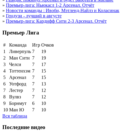
»
Премьер-лига: Ньюкасл 1-2 Арсенал. Отчёт
»
Новости команды : Ивоби, Мэтленд-Найлз и Коласинак
»
Гендузи - лучший в августе
»
Премьер-лига: Кардифф Сити 2-3 Арсенал. Отчёт
Премьер Лига
#
Команда
Игр
Очков
1
Ливерпуль
7
19
2
Ман Сити
7
19
3
Челси
7
17
4
Тоттенхэм
7
15
5
Арсенал
7
15
6
Уотфорд
7
13
7
Лестер
7
12
8
Вулвз
7
12
9
Борнмут
6
10
10
Ман Ю
7
10
Вся таблица
Последние видео