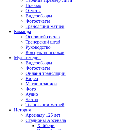
Таблица Премьер Лиги
Превью
Отчеты
Видеообзоры
Фотоотчеты
Трансляции матчей
Команда
Основной состав
Тренерский штаб
Руководство
Контракты игроков
Мультимедиа
Видеообзоры
Фотоотчеты
Онлайн трансляции
Видео
Матчи в записи
Фото
Аудио
Чанты
Трансляции матчей
История
Арсеналу 125 лет
Стадионы Арсенала
Хайбери