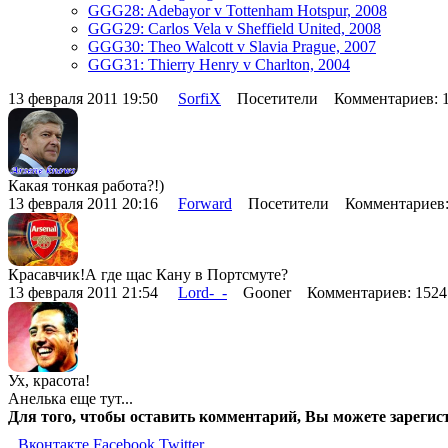
GGG28: Adebayor v Tottenham Hotspur, 2008
GGG29: Carlos Vela v Sheffield United, 2008
GGG30: Theo Walcott v Slavia Prague, 2007
GGG31: Thierry Henry v Charlton, 2004
13 февраля 2011 19:50
SorfiX
Посетители Комментариев: 
Какая тонкая работа?!)
13 февраля 2011 20:16
Forward
Посетители Комментариев
Красавчик!А где щас Кану в Портсмуте?
13 февраля 2011 21:54
Lord-_-
Gooner Комментариев: 152
Ух, красота!
Анелька еще тут...
Для того, чтобы оставить комментарий, Вы можете зарегис
Вконтакте
Facebook
Twitter