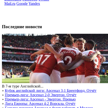
Mail.ru
Google
Yandex
Последние новости
В 7-м туре Английской...
»
Кубок английской лиги: Арсенал 3-1 Брентфорд. Отчёт
»
Премьер-лига: Арсенал 2-0 Эвертон. Отчёт
»
Премьер-лига: Арсенал - Эвертон. Превью
»
Лига Европы: Арсенал 4-2 Ворскла. Отчёт
»
Газидис покинул Арсенал и будет работать в Милане