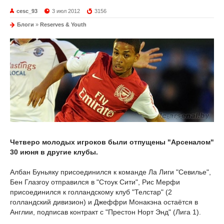
cesc_93
3 июл 2012
3156
Блоги
»
Reserves & Youth
Четверо молодых игроков были отпущены "Арсеналом"
30 июня в другие клубы.
Албан Буньяку присоединился к команде Ла Лиги "Севилье",
Бен Глазгоу отправился в "Стоук Сити", Рис Мерфи
присоединился к голландскому клуб "Телстар" (2
голландский дивизион) и Джеффри Монакэна остаётся в
Англии, подписав контракт с "Престон Норт Энд" (Лига 1).