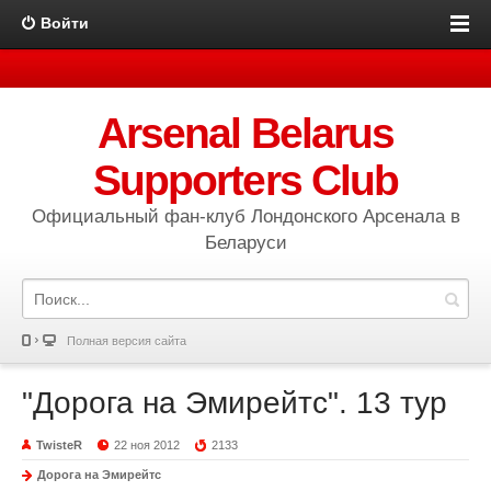
Войти
Arsenal Belarus
Supporters Club
Официальный фан-клуб Лондонского Арсенала в
Беларуси
Полная версия сайта
"Дорога на Эмирейтс". 13 тур
TwisteR
22 ноя 2012
2133
Дорога на Эмирейтс