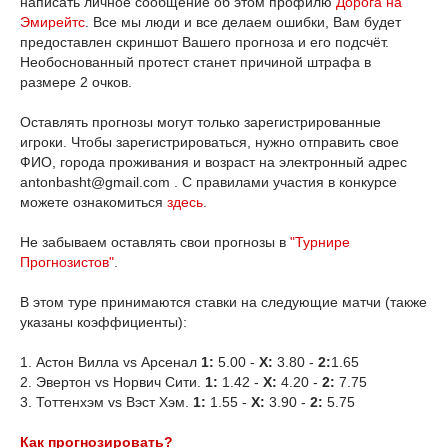
написать личное сообщение об этом профилю
Дорога на
Эмирейтс
. Все мы люди и все делаем ошибки, Вам будет
предоставлен скриншот Вашего прогноза и его подсчёт.
Необоснованный протест станет причиной штрафа в
размере 2 очков.
Оставлять прогнозы могут только зарегистрированные
игроки. Чтобы зарегистрироваться, нужно отправить свое
ФИО, города проживания и возраст на электронный адрес
antonbasht@gmail.com . С правилами участия в конкурсе
можете ознакомиться
здесь
.
Не забываем оставлять свои прогнозы в
"Турнире
Прогнозистов"
.
В этом туре принимаются ставки на следующие матчи (также
указаны коэффициенты):
1. Астон Вилла vs Арсенал
1:
5.00 -
X:
3.80 -
2:
1.65
2. Эвертон vs Норвич Сити.
1:
1.42 -
X:
4.20 -
2:
7.75
3. Тоттенхэм vs Вэст Хэм.
1:
1.55 -
X:
3.90 -
2:
5.75
Как прогнозировать?