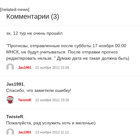
[/related-news]
Комментарии (3)
эх, 12 тур не очень прошёл
"Прогнозы, отправленные после субботы 17 ноября 00:00
МНСК, не будут учитываться. После отправки прогноз
редактировать нельзя. " Думаю дата не такая должна быть)
Jas1991
22 ноября 2012 22:09
Jas1991
,
Спасибо, что заметили ошибку!
TwisteR
22 ноября 2012 23:39
TwisteR
,
Пожалуйста, рад услужить хоть и мелочью)
Jas1991
23 ноября 2012 11:12