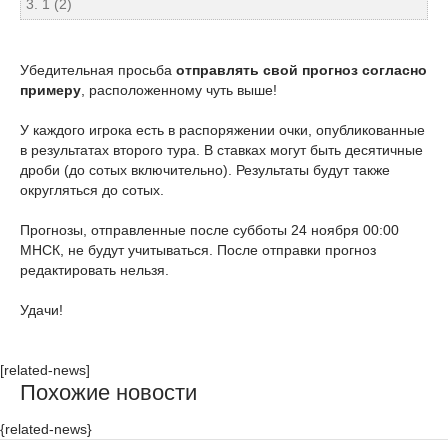
3. 1 (2)
Убедительная просьба
отправлять свой прогноз согласно
примеру
, расположенному чуть выше!
У каждого игрока есть в распоряжении очки, опубликованные
в результатах второго тура. В ставках могут быть десятичные
дроби (до сотых включительно). Результаты будут также
округляться до сотых.
Прогнозы, отправленные после субботы 24 ноября 00:00
МНСК, не будут учитываться. После отправки прогноз
редактировать нельзя.
Удачи!
[related-news]
Похожие новости
{related-news}