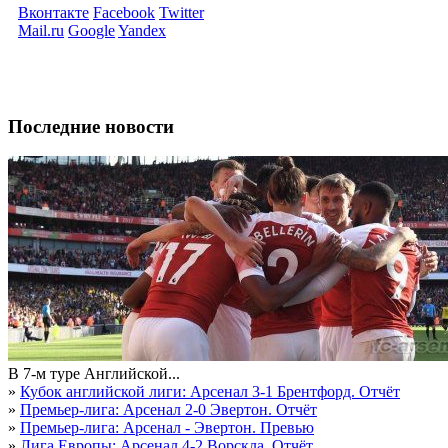
Вконтакте
Facebook
Twitter
Mail.ru
Google
Yandex
Последние новости
В 7-м туре Английской...
»
Кубок английской лиги: Арсенал 3-1 Брентфорд. Отчёт
»
Премьер-лига: Арсенал 2-0 Эвертон. Отчёт
»
Премьер-лига: Арсенал - Эвертон. Превью
»
Лига Европы: Арсенал 4-2 Ворскла. Отчёт