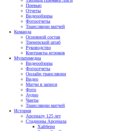
Таблица Премьер Лиги
Превью
Отчеты
Видеообзоры
Фотоотчеты
Трансляции матчей
Команда
Основной состав
Тренерский штаб
Руководство
Контракты игроков
Мультимедиа
Видеообзоры
Фотоотчеты
Онлайн трансляции
Видео
Матчи в записи
Фото
Аудио
Чанты
Трансляции матчей
История
Арсеналу 125 лет
Стадионы Арсенала
Хайбери