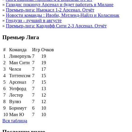
»
Газидис покинул Арсенал и будет работать в Милане
»
Премьер-лига: Ньюкасл 1-2 Арсенал. Отчёт
»
Новости команды : Ивоби, Мэтленд-Найлз и Коласинак
»
Гендузи - лучший в августе
»
Премьер-лига: Кардифф Сити 2-3 Арсенал. Отчёт
Премьер Лига
#
Команда
Игр
Очков
1
Ливерпуль
7
19
2
Ман Сити
7
19
3
Челси
7
17
4
Тоттенхэм
7
15
5
Арсенал
7
15
6
Уотфорд
7
13
7
Лестер
7
12
8
Вулвз
7
12
9
Борнмут
6
10
10
Ман Ю
7
10
Вся таблица
Последние видео