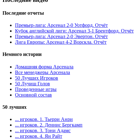
Последние отчеты
Премьер-лига: Арсенал 2-0 Уотфорд. Отчёт
Кубок английской лиги: Арсенал 3-1 Брентфорд. Отчёт
Премьер-лига: Арсенал 2-0 Эвертон. Отчёт
Лига Европы: Арсенал 4-2 Ворскла. Отчёт
Немного истории
Домашняя форма Арсенала
Все менеджеры Арсенала
50 Лучших Игроков
50 Лучиш Голов
Проведенные игры
Основной состав
50 лучших
... игроков. 1. Тьерри Анри
... игроков. 2. Деннис Бергкамп
... игроков. 3. Тони Адамс
... игроков. 4. Ян Райт