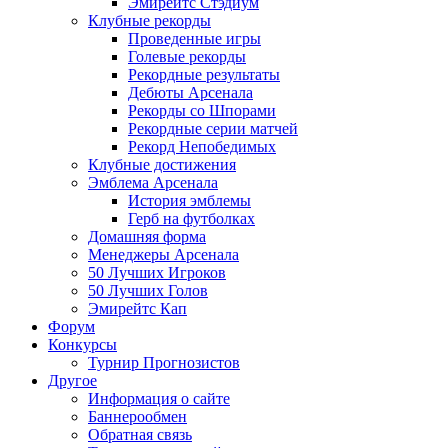
Эмирейтс Стэдиум
Клубные рекорды
Проведенные игры
Голевые рекорды
Рекордные результаты
Дебюты Арсенала
Рекорды со Шпорами
Рекордные серии матчей
Рекорд Непобедимых
Клубные достижения
Эмблема Арсенала
История эмблемы
Герб на футболках
Домашняя форма
Менеджеры Арсенала
50 Лучших Игроков
50 Лучших Голов
Эмирейтс Кап
Форум
Конкурсы
Турнир Прогнозистов
Другое
Информация о сайте
Баннерообмен
Обратная связь