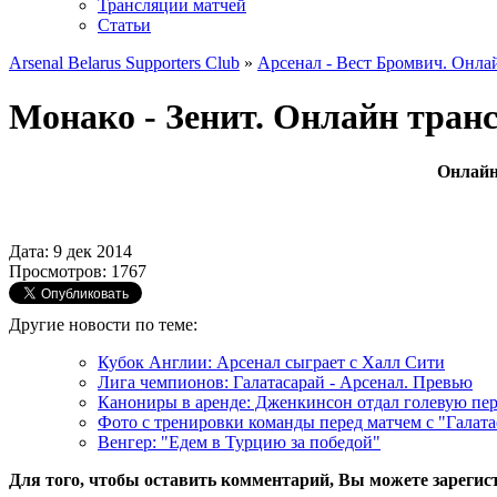
Трансляции матчей
Статьи
Arsenal Belarus Supporters Club
»
Арсенал - Вест Бромвич. Онла
Монако - Зенит. Онлайн транс
Онлайн
Дата: 9 дек 2014
Просмотров: 1767
Другие новости по теме:
Кубок Англии: Арсенал сыграет с Халл Сити
Лига чемпионов: Галатасарай - Арсенал. Превью
Канониры в аренде: Дженкинсон отдал голевую пер
Фото с тренировки команды перед матчем с "Галата
Венгер: "Едем в Турцию за победой"
Для того, чтобы оставить комментарий, Вы можете зарегис