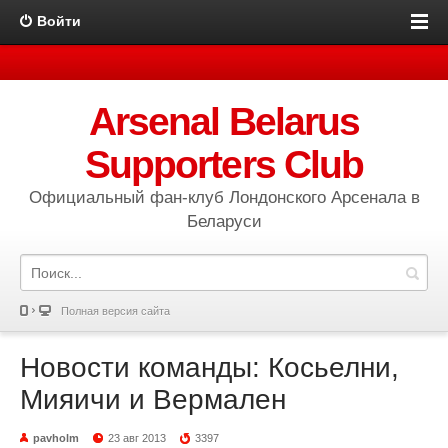
Войти
Arsenal Belarus
Supporters Club
Официальный фан-клуб Лондонского Арсенала в
Беларуси
Полная версия сайта
Новости команды: Косьелни,
Мияичи и Вермален
pavholm
23 авг 2013
3397