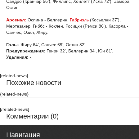
Сандро (Кранчар 56'), Филлипс, Хойлетт (Исла 72'), Замора,
Остин.
Арсенал:
Оспина - Беллерин,
Габриэль
(Косьелни 37'),
Мертезакер, Гиббс - Коклен, Росицки (Рэмси 86'), Касорла -
Санчес, Озил, Жиру.
Голы:
Жиру 64', Санчес 69', Остин 82'.
Предупреждения:
Генри 32', Беллерин 34', Юн 81'.
Удаления:
-.
[related-news]
Похожие новости
{related-news}
[/related-news]
Комментарии (0)
Навигация