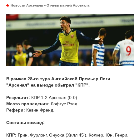
Новости Арсенала
»
Отчеты матчей Арсенала
В рамках 28-го тура Английской Премьер Лиги
"Арсенал" на выезде обыграл "КПР".
Результат:
КПР 1-2 Арсенал (0-0).
Место проведения:
Лофтус Роад.
Рефери:
Кевин Френд.
Составы команд:
КПР:
Грин, Фурлонг, Онуоха (Хилл 45'), Колкер, Юн, Генри,