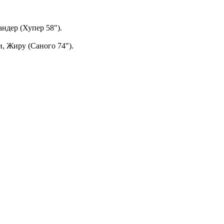
андер (Хупер 58").
и, Жиру (Саного 74").