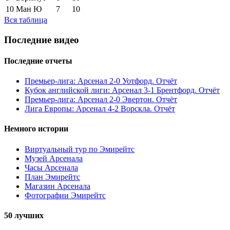
10
Ман Ю
7
10
Вся таблица
Последние видео
Последние отчеты
Премьер-лига: Арсенал 2-0 Уотфорд. Отчёт
Кубок английской лиги: Арсенал 3-1 Брентфорд. Отчёт
Премьер-лига: Арсенал 2-0 Эвертон. Отчёт
Лига Европы: Арсенал 4-2 Ворскла. Отчёт
Немного истории
Виртуальный тур по Эмирейтс
Музей Арсенала
Часы Арсенала
План Эмирейтс
Магазин Арсенала
Фотографии Эмирейтс
50 лучших