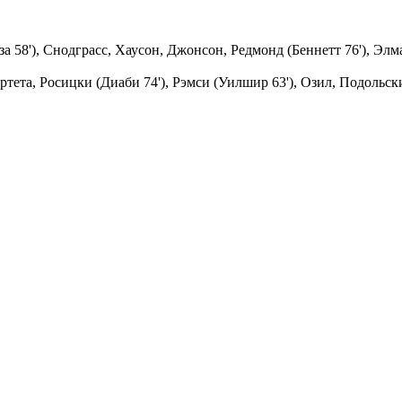
а 58'), Снодграсс, Хаусон, Джонсон, Редмонд (Беннетт 76'), Элм
тета, Росицки (Диаби 74'), Рэмси (Уилшир 63'), Озил, Подольск