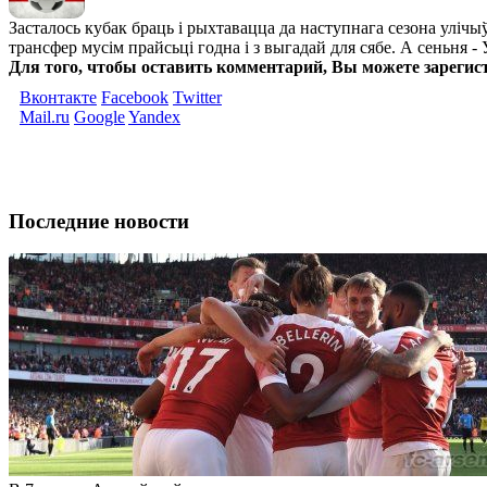
Засталось кубак браць і рыхтавацца да наступнага сезона улічы
трансфер мусім прайсьці годна і з выгадай для сябе. А сеньня -
Для того, чтобы оставить комментарий, Вы можете зарегис
Вконтакте
Facebook
Twitter
Mail.ru
Google
Yandex
Последние новости