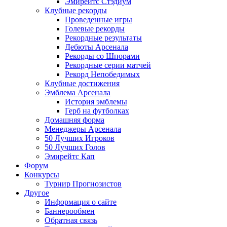
Эмирейтс Стэдиум
Клубные рекорды
Проведенные игры
Голевые рекорды
Рекордные результаты
Дебюты Арсенала
Рекорды со Шпорами
Рекордные серии матчей
Рекорд Непобедимых
Клубные достижения
Эмблема Арсенала
История эмблемы
Герб на футболках
Домашняя форма
Менеджеры Арсенала
50 Лучших Игроков
50 Лучших Голов
Эмирейтс Кап
Форум
Конкурсы
Турнир Прогнозистов
Другое
Информация о сайте
Баннерообмен
Обратная связь