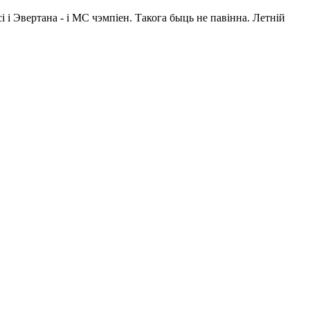
 і Эвертана - і МС чэмпіен. Такога быць не павінна. Летній