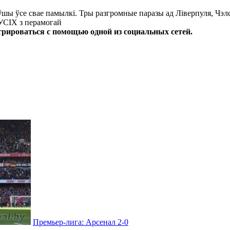
ўшы ўсе свае памылкі. Тры разгромные паразы ад Ліверпуля, Чэлсі
 УСІХ з перамогай
трироваться с помощью одной из социальных сетей.
Премьер-лига: Арсенал 2-0