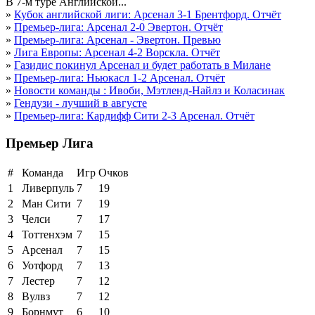
В 7-м туре Английской...
»
Кубок английской лиги: Арсенал 3-1 Брентфорд. Отчёт
»
Премьер-лига: Арсенал 2-0 Эвертон. Отчёт
»
Премьер-лига: Арсенал - Эвертон. Превью
»
Лига Европы: Арсенал 4-2 Ворскла. Отчёт
»
Газидис покинул Арсенал и будет работать в Милане
»
Премьер-лига: Ньюкасл 1-2 Арсенал. Отчёт
»
Новости команды : Ивоби, Мэтленд-Найлз и Коласинак
»
Гендузи - лучший в августе
»
Премьер-лига: Кардифф Сити 2-3 Арсенал. Отчёт
Премьер Лига
#
Команда
Игр
Очков
1
Ливерпуль
7
19
2
Ман Сити
7
19
3
Челси
7
17
4
Тоттенхэм
7
15
5
Арсенал
7
15
6
Уотфорд
7
13
7
Лестер
7
12
8
Вулвз
7
12
9
Борнмут
6
10