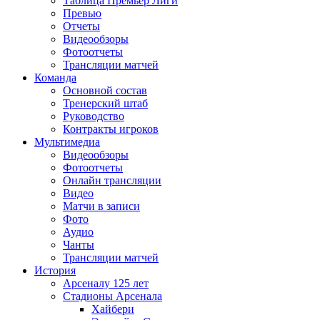
Таблица Премьер Лиги
Превью
Отчеты
Видеообзоры
Фотоотчеты
Трансляции матчей
Команда
Основной состав
Тренерский штаб
Руководство
Контракты игроков
Мультимедиа
Видеообзоры
Фотоотчеты
Онлайн трансляции
Видео
Матчи в записи
Фото
Аудио
Чанты
Трансляции матчей
История
Арсеналу 125 лет
Стадионы Арсенала
Хайбери