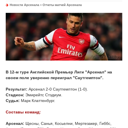
Новости Арсенала
»
Отчеты матчей Арсенала
В 12-м туре Английской Премьер Лиги "Арсенал" на
своем поле уверенно переиграл "Саутгемптон".
Результат:
Арсенал 2-0 Саутгемптон (1-0).
Стадион:
Эмирейтс Стэдиум.
Судья:
Марк Клаттенбург.
Составы команд:
Арсенал:
Щесны, Cанья, Косьелни, Мертезакер, Гиббс,