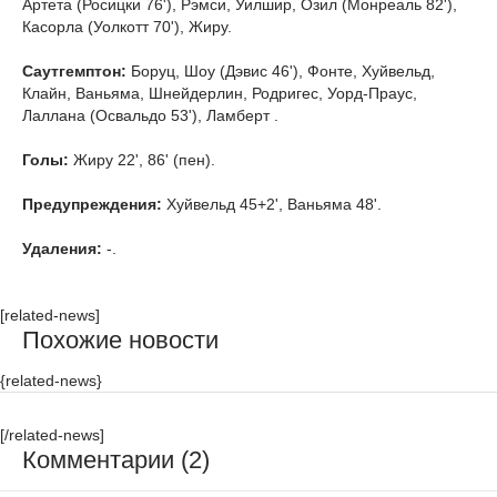
Артета (Росицки 76'), Рэмси, Уилшир, Озил (Монреаль 82'),
Касорла (Уолкотт 70'), Жиру.
Саутгемптон:
Боруц, Шоу (Дэвис 46'), Фонте, Хуйвельд,
Клайн, Ваньяма, Шнейдерлин, Родригес, Уорд-Праус,
Лаллана (Освальдо 53'), Ламберт .
Голы:
Жиру 22', 86' (пен).
Предупреждения:
Хуйвельд 45+2', Ваньяма 48'.
Удаления:
-.
[related-news]
Похожие новости
{related-news}
[/related-news]
Комментарии (2)