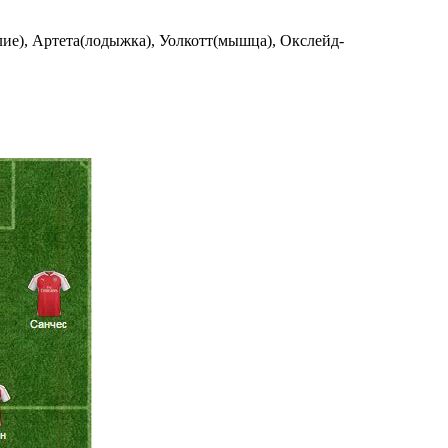
ие), Артета(лодыжка), Уолкотт(мышца), Окслейд-