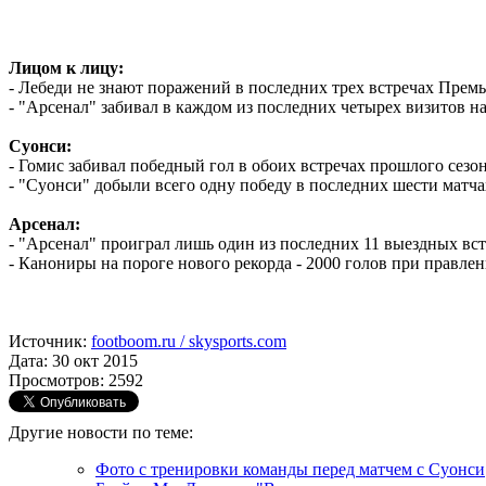
Лицом к лицу:
- Лебеди не знают поражений в последних трех встречах Премье
- "Арсенал" забивал в каждом из последних четырех визитов н
Суонси:
- Гомис забивал победный гол в обоих встречах прошлого сезон
- "Суонси" добыли всего одну победу в последних шести матчах
Арсенал:
- "Арсенал" проиграл лишь один из последних 11 выездных вст
- Канониры на пороге нового рекорда - 2000 голов при правле
Источник:
footboom.ru / skysports.com
Дата: 30 окт 2015
Просмотров: 2592
Другие новости по теме:
Фото с тренировки команды перед матчем с Суонси