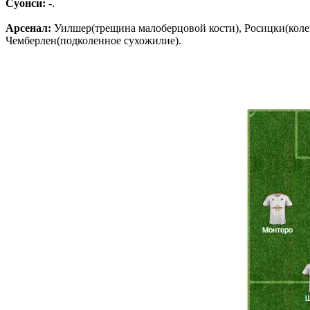
Суонси:
-.
Арсенал:
Уилшер(трещина малоберцовой кости), Росицки(колен
Чемберлен(подколенное сухожилие).