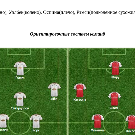
о), Уэлбек(колено), Оспина(плечо), Рэмси(подколенное сухожил
Ориентировочные составы команд