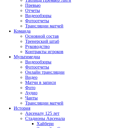
Таблица Премьер Лиги
Превью
Отчеты
Видеообзоры
Фотоотчеты
Трансляции матчей
Команда
Основной состав
Тренерский штаб
Руководство
Контракты игроков
Мультимедиа
Видеообзоры
Фотоотчеты
Онлайн трансляции
Видео
Матчи в записи
Фото
Аудио
Чанты
Трансляции матчей
История
Арсеналу 125 лет
Стадионы Арсенала
Хайбери