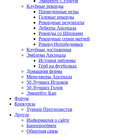
Эмирейтс Стэдиум
Клубные рекорды
Проведенные игры
Голевые рекорды
Рекордные результаты
Дебюты Арсенала
Рекорды со Шпорами
Рекордные серии матчей
Рекорд Непобедимых
Клубные достижения
Эмблема Арсенала
История эмблемы
Герб на футболках
Домашняя форма
Менеджеры Арсенала
50 Лучших Игроков
50 Лучших Голов
Эмирейтс Кап
Форум
Конкурсы
Турнир Прогнозистов
Другое
Информация о сайте
Баннерообмен
Обратная связь